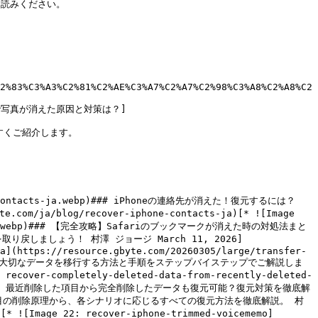
読みください。

2%83%C3%A3%C2%81%C2%AE%C3%A7%C2%A7%C2%98%C3%A8%C2%A8%C2
e機種変更で写真が消えた原因と対策は？]
くご紹介します。

phone-contacts-ja.webp)### iPhoneの連絡先が消えた！復元するには？ 
/blog/recover-iphone-contacts-ja)[* ![Image 
ookmark-ja.webp)### 【完全攻略】Safariのブックマークが消えた時の対処法まと
しましょう！ 村澤 ジョージ March 11, 2026]
a](https://resource.gbyte.com/20260305/large/transfer-
スマホから大切なデータを移行する方法と手順をステップバイステップでご解説しま
recover-completely-deleted-data-from-recently-deleted-
ed-ja.webp)### 最近削除した項目から完全削除したデータも復元可能？復元対策を徹底解
目の削除原理から、各シナリオに応じるすべての復元方法を徹底解説。 村
[* ![Image 22: recover-iphone-trimmed-voicememo]