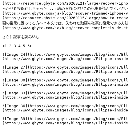
(https://resource.gbyte.com/20260121/large/re
っかり直接保存しちゃった...」諦める前にぜひこの記事を読んでください。
(https://www.gbyte.com/ja/blog/recover-trimmed-iphone-v
(https://resource.gbyte.com/20260115/large/how-t
画の復元に困ってる方へ？本文では、失われた動画を確実に復元できる方法を網羅
(https://www.gbyte.com/ja/blog/recover-completely-delet
さらに記事を読み込む

<1 2 3 4 5 6>

![Image 24](https://www.gbyte.com/images/blog/icons/Ell
(https://www.gbyte.com/images/blog/icons/Ellipse-inside
![Image 27](https://www.gbyte.com/images/blog/icons/Ell
(https://www.gbyte.com/images/blog/icons/Ellipse-inside
![Image 30](https://www.gbyte.com/images/blog/icons/Ell
(https://www.gbyte.com/images/blog/icons/Ellipse-inside
![Image 33](https://www.gbyte.com/images/blog/icons/Ell
(https://www.gbyte.com/images/blog/icons/Ellipse-inside
![Image 36](https://www.gbyte.com/images/blog/icons/Ell
(https://www.gbyte.com/images/blog/icons/Ellipse-inside
![Image 39](https://www.gbyte.com/images/blog/icons/Ell
(https://www.gbyte.com/images/blog/icons/Ellipse-inside