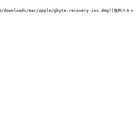
m/downloads/mac/apple/gbyte-recovery-ios.dmg)[無料スキャ