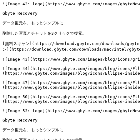
![Image 42: logo](https://www.gbyte.com/images/gbyteNew
Gbyte Recovery

データ復元を、もっとシンプルに

削除した写真とチャットを3クリックで復元。

[無料スキャン](https://download.gbyte.com/downloads/gbyte
ン](https://download.gbyte.com/downloads/mac/intel/gbyte
![Image 43](https://www.gbyte.com/images/blog/icons/gri
![Image 44](https://www.gbyte.com/images/blog/icons/Ell
(https://www.gbyte.com/images/blog/icons/Ellipse-inside
![Image 47](https://www.gbyte.com/images/blog/icons/Ell
(https://www.gbyte.com/images/blog/icons/Ellipse-inside
![Image 50](https://www.gbyte.com/images/blog/icons/Ell
(https://www.gbyte.com/images/blog/icons/Ellipse-inside
![Image 53: logo](https://www.gbyte.com/images/gbyteNew
Gbyte Recovery

データ復元を、もっとシンプルに
