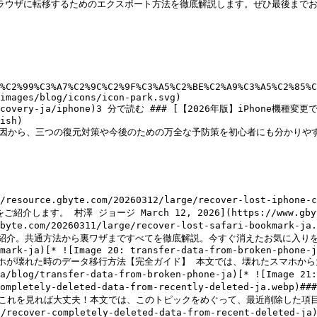
のブラウザに転移するためのエクスポート方法を徹底解説します。ぜひ最後までお
%C2%99%C3%A7%C2%9C%C2%9F%C3%A5%C2%BE%C2%A9%C3%A5%C2%85%C
images/blog/icons/icon-park.svg)

data-recovery-ja/iphone)3 分で読む ### [【2026年版】iPhon
ish)

原因から、三つの復元対策や今後のための万全な予防策を初心者にも分かりやす
ps://resource.gbyte.com/20260312/large/recover-lost-i
澤 ジョージ March 12, 2026](https://www.gbyte.com/ja
rce.gbyte.com/20260311/large/recover-lost-safari-b
紹介。共通方法から裏ワザまですべてを徹底解説。今すぐ消えたお気に入りを取り戻
mark-ja)[* ![Image 20: transfer-data-from-broken-phone-j
のはまだ早い！スマホが壊れた時のデータ移行方法【完全ガイド】 本文では、壊れた
log/transfer-data-from-broken-phone-ja)[* ![Image 21: 
cover-completely-deleted-data-from-recently-delet
これを見れば大丈夫！本文では、このトピックをめぐって、最近削除した項
recover-completely-deleted-data-from-recent-deleted-ja)