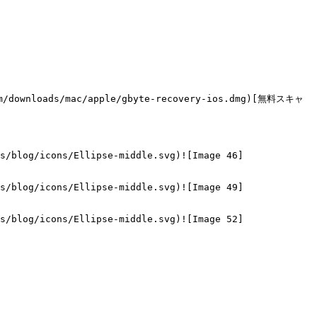
m/downloads/mac/apple/gbyte-recovery-ios.dmg)[無料スキャ
s/blog/icons/Ellipse-middle.svg)![Image 46]
s/blog/icons/Ellipse-middle.svg)![Image 49]
s/blog/icons/Ellipse-middle.svg)![Image 52]