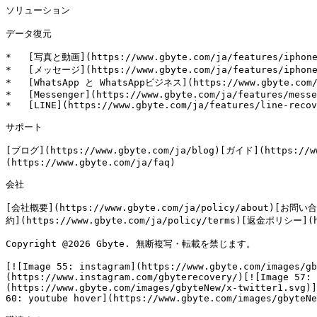
ソリューション

データ復元

*   [写真と動画](https://www.gbyte.com/ja/features/iphone-
*   [メッセージ](https://www.gbyte.com/ja/features/iphone-
*   [WhatsApp と WhatsAppビジネス](https://www.gbyte.com/j
*   [Messenger](https://www.gbyte.com/ja/features/messe
*   [LINE](https://www.gbyte.com/ja/features/line-recov
サポート

[ブログ](https://www.gbyte.com/ja/blog)[ガイド](https://w
(https://www.gbyte.com/ja/faq)

会社

[会社概要](https://www.gbyte.com/ja/policy/about)[お問い合
約](https://www.gbyte.com/ja/policy/terms)[返金ポリシー](htt
Copyright @2026 Gbyte. 無断複写・転載を禁じます。

[![Image 55: instagram](https://www.gbyte.com/images/gb
(https://www.instagram.com/gbyterecovery/)[![Image 57: 
(https://www.gbyte.com/images/gbyteNew/x-twitter1.svg)]
60: youtube hover](https://www.gbyte.com/images/gbyteNe