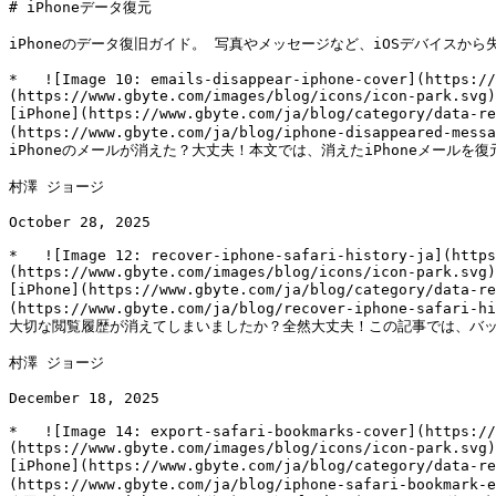
# iPhoneデータ復元

iPhoneのデータ復旧ガイド。 写真やメッセージなど、iOSデバイスか
*   ![Image 10: emails-disappear-iphone-cover](https://
(https://www.gbyte.com/images/blog/icons/icon-park.svg)

[iPhone](https://www.gbyte.com/ja/blog/category
(https://www.gbyte.com/ja/blog/iphone-disappeared-messa
iPhoneのメールが消えた？大丈夫！本文では、消えたiPhoneメール
村澤 ジョージ

October 28, 2025  

*   ![Image 12: recover-iphone-safari-history-ja](https
(https://www.gbyte.com/images/blog/icons/icon-park.svg)

[iPhone](https://www.gbyte.com/ja/blog/category/
(https://www.gbyte.com/ja/blog/recover-iphone-safari-hi
大切な閲覧履歴が消えてしまいましたか？全然大丈夫！この記事では、バック
村澤 ジョージ

December 18, 2025  

*   ![Image 14: export-safari-bookmarks-cover](https://
(https://www.gbyte.com/images/blog/icons/icon-park.svg)

[iPhone](https://www.gbyte.com/ja/blog/category
(https://www.gbyte.com/ja/blog/iphone-safari-bookmark-e