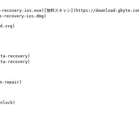
-recovery-ios.exe)[無料スキャン](https://download.gbyte.co
-recovery-ios.dmg)

d.svg)

a-recovery)

a-recovery)

-repair)

lock)


