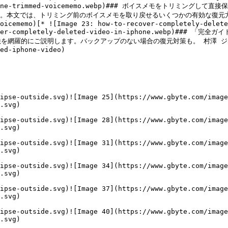
cover-iphone-trimmed-voicememo.webp)### ボイスメモをト
本文では、トリミング前のボイスメモを取り戻せるいくつかの有効な復元方法を徹底
oicememo)[* ![Image 23: how-to-recover-completely-delete
o-recover-completely-deleted-video-in-iphone.webp)
的にご説明します。バックアップのない場合の復元対策も。 村澤 ジョージ J
ed-iphone-video)

ipse-outside.svg)![Image 25](https://www.gbyte.com/image
.svg)

ipse-outside.svg)![Image 28](https://www.gbyte.com/image
.svg)

ipse-outside.svg)![Image 31](https://www.gbyte.com/image
.svg)

ipse-outside.svg)![Image 34](https://www.gbyte.com/image
.svg)

ipse-outside.svg)![Image 37](https://www.gbyte.com/image
.svg)

ipse-outside.svg)![Image 40](https://www.gbyte.com/image
.svg)
