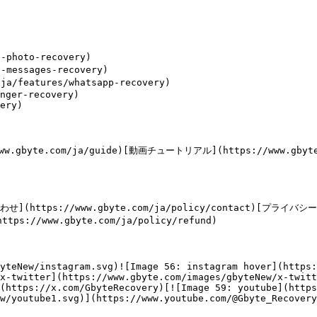
photo-recovery)

messages-recovery)

a/features/whatsapp-recovery)

nger-recovery)

ery)

ww.gbyte.com/ja/guide)[動画チュートリアル](https://www.gbyte.
わせ](https://www.gbyte.com/ja/policy/contact)[プライバシー
ps://www.gbyte.com/ja/policy/refund)

yteNew/instagram.svg)![Image 56: instagram hover](https:
x-twitter](https://www.gbyte.com/images/gbyteNew/x-twitt
(https://x.com/GbyteRecovery)[![Image 59: youtube](https
w/youtube1.svg)](https://www.youtube.com/@Gbyte_Recovery