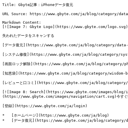
Title: Gbyte記事：iPhoneデータ復元

URL Source: https://www.gbyte.com/ja/blog/category/data
Markdown Content:

[![Image 7: Gbyte Logo](https://www.gbyte.com/logo.svg)
失われたデータをスキャンする

[データ復元](https://www.gbyte.com/ja/blog/category/data-r
[システム修復](https://www.gbyte.com/ja/blog/category/syst
[画面ロック解除](https://www.gbyte.com/ja/blog/category/pho
[知恵袋](https://www.gbyte.com/ja/blog/category/wisdom-ba
[レビューと口コミ](https://www.gbyte.com/ja/blog/category/r
[![Image 8: Search](https://www.gbyte.com/images/blog/i
(https://www.gbyte.com/images/navigation/cart.svg)今すぐ
[登録](https://www.gbyte.com/ja/login)

*   [ホームページ](https://www.gbyte.com/ja/blog)

*   [データ復元](https://www.gbyte.com/ja/blog/category/da