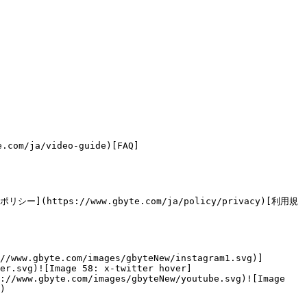
com/ja/video-guide)[FAQ]
ポリシー](https://www.gbyte.com/ja/policy/privacy)[利用規
//www.gbyte.com/images/gbyteNew/instagram1.svg)]
er.svg)![Image 58: x-twitter hover]
://www.gbyte.com/images/gbyteNew/youtube.svg)![Image 
)
