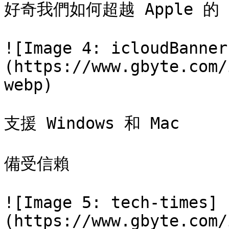
好奇我們如何超越 Apple 的 
![Image 4: icloudBanner
(https://www.gbyte.com/
webp)

支援 Windows 和 Mac

備受信賴

![Image 5: tech-times]
(https://www.gbyte.com/