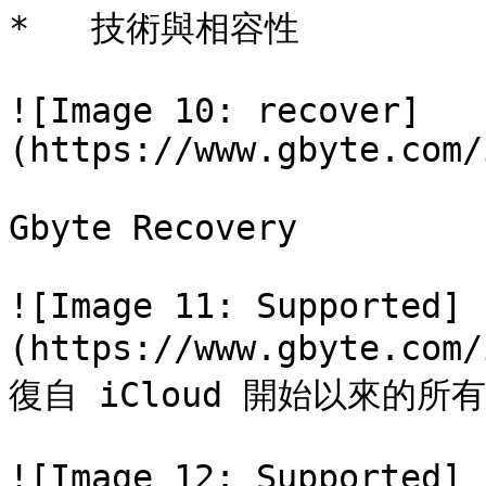
*   技術與相容性

![Image 10: recover]
(https://www.gbyte.com/
Gbyte Recovery

![Image 11: Supported]
(https://www.gbyte.com
復自 iCloud 開始以來的所
![Image 12: Supported]