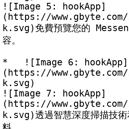
![Image 5: hookApp]
(https://www.gbyte.com/
k.svg)免費預覽您的 Mess
容。

*   ![Image 6: hookApp]
(https://www.gbyte.com/
k.svg)

![Image 7: hookApp]
(https://www.gbyte.com/
k.svg)透過智慧深度掃描技術
料。
