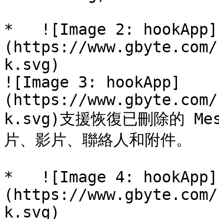
*   ![Image 2: hookApp]
(https://www.gbyte.com/
k.svg)

![Image 3: hookApp]
(https://www.gbyte.com/
k.svg)支援恢復已刪除的 Me
片、影片、聯絡人和附件。

*   ![Image 4: hookApp]
(https://www.gbyte.com/
k.svg)
