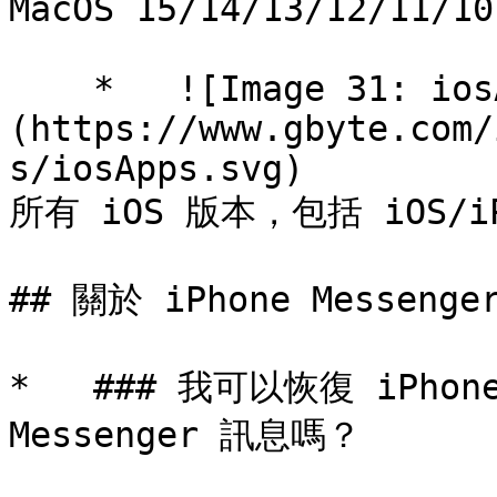
MacOS 15/14/13/12/11/10.
    *   ![Image 31: iosApps]
(https://www.gbyte.com/
s/iosApps.svg)

所有 iOS 版本，包括 iOS/iPa
## 關於 iPhone Messen
*   ### 我可以恢復 iPhon
Messenger 訊息嗎？
