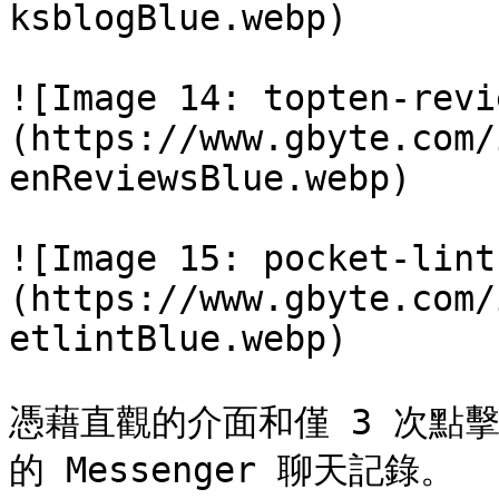
ksblogBlue.webp)

![Image 14: topten-revi
(https://www.gbyte.com/
enReviewsBlue.webp)

![Image 15: pocket-lint
(https://www.gbyte.com/
etlintBlue.webp)

憑藉直觀的介面和僅 3 次點擊
的 Messenger 聊天記錄。
