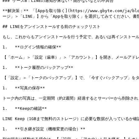
### ケースB：LINEの通知が来ない・開かないなどの不具合

**解決策：** 「[Appを取り除く](https://www.gbyte.com/ja/b
ージ」＞「LINE」】から「Appを取り除く」を選択してみてください。
## LINEをアンインストールする前のチェックリスト

もし、これからもアンインストールを行う予定で、あるいは再インストール
1.   **ログイン情報の確保**

【「ホーム」＞「設定（歯車）」＞「アカウント」】を開き、メールアドレ
1.   **トーク履歴のバックアップ**

【「設定」＞「トークのバックアップ」】で、「今すぐバックアップ」をタ
1.   **写真の保存**

トーク内の写真は、一定期間（約2週間）経過するとサーバーから削除され
1.   **Keepの確認**

LINE Keep（1GBまで無料のストレージ）に必要な数据が入っているか確
1.   **引き継ぎ設定（機種変更の場合）**
