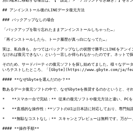
別の端末に移動する場合は、【「設定」＞「アカウント引き継ぎ」】をオン
## アンインストール後のLINEデータ復元方法

### バックアップなしの場合

「バックアップを取り忘れたままアンインストールしちゃった…」

「再インストールしたら、トーク履歴が真っ白になってた…」

実は、私自身も、かつてはバックアップなしの状態で勝手にLINEをアンイ
なければ復元できない」という一言しか得られなかったのです。ネットで探
そのため、サードパーティの復元ソフトを探し始めてました。様々なデー
いろテストしたところ、「[Gbyte](https://www.gbyte.com
#### **なぜGbyteを選んだのか？**

数あるデータ復元ソフトの中で、なぜGbyteを推奨するのかというと、それ
*   **スマホ一台で完結：** 従来の復元ソフトや復元方法と違い、
*   **直感的な操作性：**ソフトのUIは日本語に対応しており、専
*   **無駄なコストなし：** スキャンとプレビューは無料です。万
#### **操作手順**
