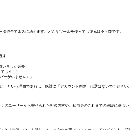
データ也全て永久に消えます。どんなツールを使っても復元は不可能です。

す

買い直しが必要）

ても不可）

ンバーがいません）」

空けたい」という理由であれば、絶対に「アカウント削除」は選ばないでください
、多くのユーザーから寄せられた相談内容や、私自身のこれまでの経験に基づ
ずっと「未読」のまま残ります。あなたが再インストールしてログインし、該