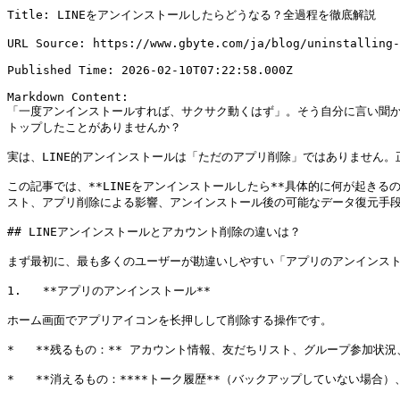
Title: LINEをアンインストールしたらどうなる？全過程を徹底解説

URL Source: https://www.gbyte.com/ja/blog/uninstalling-
Published Time: 2026-02-10T07:22:58.000Z

Markdown Content:

「一度アンインストールすれば、サクサク動くはず」。そう自分に言い聞か
トップしたことがありませんか？

実は、LINE的アンインストールは「ただのアプリ削除」ではありません。
この記事では、**LINEをアンインストールしたら**具体的に何が起き
スト、アプリ削除による影響、アンインストール後の可能なデータ復元手段
## LINEアンインストールとアカウント削除の違いは？

まず最初に、最も多くのユーザーが勘違いしやすい「アプリのアンインスト
1.   **アプリのアンインストール**

ホーム画面でアプリアイコンを长押しして削除する操作です。

*   **残るもの：** アカウント情報、友だちリスト、グループ参加状況
*   **消えるもの：****トーク履歴**（バックアップしていない場合