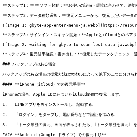
**ステップ1：****ソフト起動：**お使いの設備・環境に合わせて、適切
**ステップ2：データ種類選択：**復元メニューから、復元したいデータの
![Image 1: gbyte-app-enter-menu-ja.webp](https://resour
**ステップ3：サインイン・スキャン開始：**AppleとiCloudとの
![Image 2: waiting-for-gbyte-to-scan-lost-data-ja.webp]
**ステップ4：復元結果確認・書き出し：**復元したデータをチェック・
### バックアップのある場合

バックアップのある場合の復元方法は大体OSによって以下の二つに分けられ
#### **iPhone（iCloud）での復元手順**

iPhoneの場合、Apple IDに紐づいたiCloud経由で復元します。

1.   LINEアプリを再インストールし、起動する。

2.   「ログイン」をタップし、電話番号などで認証を進める。

3.   「トーク履歴の復元」画面が表示されたら、[トーク履歴を復元] を
#### **Android（Google ドライブ）での復元手順**
