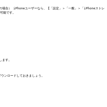
」（iPhoneの場合） iPhoneユーザーなら、【「設定」＞「一般」＞「iPhoneストレ
可能です。

ます。

ウンロードしておきましょう。
