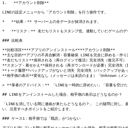
1.   **アカウント削除**

LINEの設定メニューから「アカウント削除」を行う操作です。

*   **結果：** サーバー上の全データが抹消されます。

*   **リスク：** 友だちリストもスタンプ也、連動していたゲームの
### 比較表

**比較項目****アプリのアンインストール****アカウント削除**

**主な目的**アプリの不具合解消・容量確保 LINEを完全に辞める・作り直
**友だちリスト**保持される（再ログインで復活）完全消失（復元不可）

**スタンプ・着せかえ**保持される（再ダウンロードが必要）完全消失（
**トーク履歴**バックアップがないと消失 完全消失（バックアップがあっ
**相手側の表示**変化なし（メッセージは未読のまま）「Unknown（メ
> **筆者のアドバイス：** 「LINEを一時的に辞めたい」「容量を
## LINEをアンインストールした場合、相手側の表示はどうなるのか？

「LINEを消している間に連絡が来たらどうなるの？」 この疑問に対し
い、注意すべきポイントをご紹介します。

### ケース1：相手側では「既読」がつかない

アプリを消している間に相手がメッセージを送った場合、相手の画面では