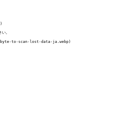
)

い。

byte-to-scan-lost-data-ja.webp)
