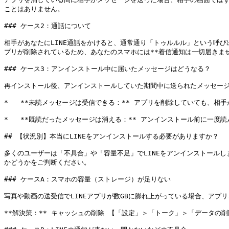
ことはありません。

### ケース2：通話について

相手があなたにLINE通話をかけると、通常通り「トゥルルル」という呼
プリが削除されているため、あなたのスマホには**着信通知は一切届きませ
### ケース3：アンインストール中に届いたメッセージはどうなる？

再インストール後、アンインストールしていた期間中に送られたメッセージ
*   **未読メッセージは受信できる：** アプリを削除していても、
*   **既読だったメッセージは消える：** アンインストール前に一
## 【状況別】本当にLINEをアンインストールする必要がありますか？

多くのユーザーは「不具合」や「容量不足」でLINEをアンインストール
かどうかをご判断ください。

### ケースA：スマホの容量（ストレージ）が足りない

写真や動画の送受信でLINEアプリが数GBに膨れ上がっている場合、アプリ
**解決策：** キャッシュの削除 【「設定」＞「トーク」＞「データ