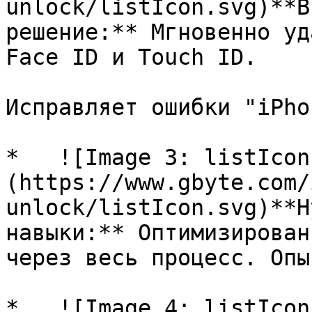
unlock/listIcon.svg)**В
решение:** Мгновенно уд
Face ID и Touch ID.

Исправляет ошибки "iPho
*   ![Image 3: listIcon
(https://www.gbyte.com/
unlock/listIcon.svg)**Н
навыки:** Оптимизирован
через весь процесс. Опы
*   ![Image 4: listIcon