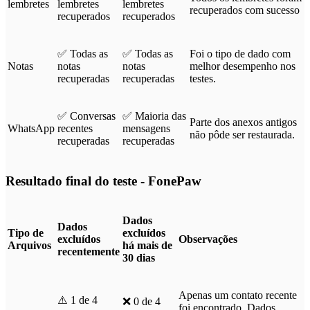
lembretes
lembretes
lembretes
recuperados com sucesso
recuperados
recuperados
✅ Todas as
✅ Todas as
Foi o tipo de dado com
Notas
notas
notas
melhor desempenho nos
recuperadas
recuperadas
testes.
✅ Conversas
✅ Maioria das
Parte dos anexos antigos
WhatsApp
recentes
mensagens
não pôde ser restaurada.
recuperadas
recuperadas
Resultado final do teste - FonePaw
Dados
Dados
Tipo de
excluídos
excluídos
Observações
Arquivos
há mais de
recentemente
30 dias
Apenas um contato recente
⚠️ 1 de 4
❌ 0 de 4
foi encontrado. Dados