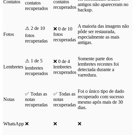
Contatos
contatos
contatos
antigos não apareceram no
recuperados
recuperados
backup.
A maioria das imagens não
⚠️ 2 de 10
❌ 0 de 10
pôde ser restaurada,
Fotos
fotos
fotos
especialmente as mais
recuperadas
recuperadas
antigas.
Somente parte dos
⚠️ 1 de 5
❌ 0 de 4
lembretes recentes foi
Lembretes
lembretes
lembretes
detectada durante a
recuperados
recuperados
varredura.
Foi o único tipo de dado
✅ Todas as
✅ Todas as
recuperado com sucesso
Notas
notas
notas
mesmo após mais de 30
recuperadas
recuperadas
dias.
WhatsApp
❌
❌
❌