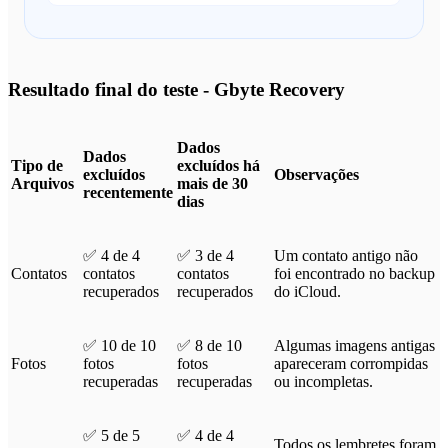
Resultado final do teste - Gbyte Recovery
Dados
Dados
Tipo de
excluídos há
excluídos
Observações
Arquivos
mais de 30
recentemente
dias
✅ 4 de 4
✅ 3 de 4
Um contato antigo não
Contatos
contatos
contatos
foi encontrado no backup
recuperados
recuperados
do iCloud.
✅ 10 de 10
✅ 8 de 10
Algumas imagens antigas
Fotos
fotos
fotos
apareceram corrompidas
recuperadas
recuperadas
ou incompletas.
✅ 5 de 5
✅ 4 de 4
Todos os lembretes foram