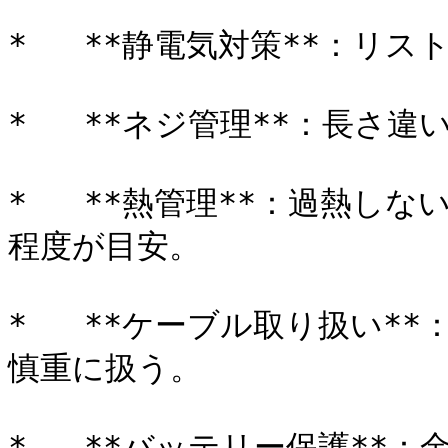
*   **静電気対策**：リ
*   **ネジ管理**：長さ
*   **熱管理**：過熱し
程度が目安。

*   **ケーブル取り扱い*
慎重に扱う。

*   **バッテリー保護**