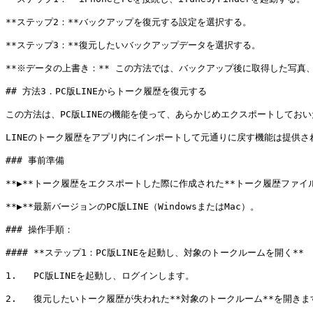
**ステップ2：**バックアップを復元する設定を選択する。

**ステップ3：**復元したいバックアップデータを選択する。

**※データの上書き：** この方法では、バックアップ後に取得した写真
## 方法3．PC版LINEからトーク履歴を復元する

この方法は、PC版LINEの機能を使って、あらかじめエクスポートしてお
LINEのトーク履歴をアプリ内にインポートして元通りに戻す機能は提供さ
### 事前準備

**▶**トーク履歴をエクスポートした際に作成された**トーク履歴ファイル（.
**▶**最新バージョンのPC版LINE（WindowsまたはMac）。

### 操作手順：

#### **ステップ1：PC版LINEを起動し、対象のトークルームを開く**

1.   PC版LINEを起動し、ログインします。

2.   復元したいトーク履歴が失われた**対象のトークルーム**を開き