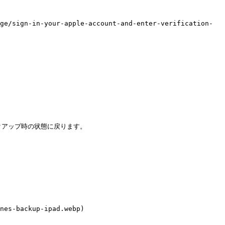
ge/sign-in-your-apple-account-and-enter-verification-
アップ時の状態に戻ります。

nes-backup-ipad.webp)
