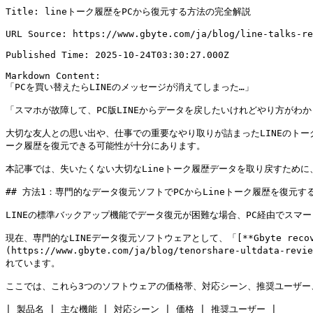
Title: lineトーク履歴をPCから復元する方法の完全解説

URL Source: https://www.gbyte.com/ja/blog/line-talks-re
Published Time: 2025-10-24T03:30:27.000Z

Markdown Content:

「PCを買い替えたらLINEのメッセージが消えてしまった…」

「スマホが故障して、PC版LINEからデータを戻したいけれどやり方がわか
大切な友人との思い出や、仕事での重要なやり取りが詰まったLINEのトー
ーク履歴を復元できる可能性が十分にあります。

本記事では、失いたくない大切なLineトーク履歴データを取り戻すために、
## 方法1：専門的なデータ復元ソフトでPCからLineトーク履歴を復元する
LINEの標準バックアップ機能でデータ復元が困難な場合、PC経由でスマー
現在、専門的なLINEデータ復元ソフトウェアとして、「[**Gbyte recovery for 
(https://www.gbyte.com/ja/blog/tenorshare-ultdata-r
れています。

ここでは、これら3つのソフトウェアの価格帯、対応シーン、推奨ユーザー
| 製品名 | 主な機能 | 対応シーン | 価格 | 推奨ユーザー |
