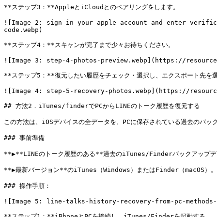
**ステップ3：**AppleとiCloudとのペアリングをします。

![Image 2: sign-in-your-apple-account-and-enter-verific
code.webp)

**ステップ4：**スキャンが完了まで少々お待ちください。

![Image 3: step-4-photos-preview.webp](https://resource
**ステップ5：**復元したい履歴をチェック・選択し、エクスポート先を
![Image 4: step-5-recovery-photos.webp](https://resourc
## 方法2．iTunes/finderでPCからLINEのトーク履歴を復元する

この方法は、iOSデバイスの全データを、PCに保存されている過去のバッ
### 事前準備

**▶**LINEのトーク履歴のある**過去のiTunes/Finderバックアップ
**▶最新バージョン**のiTunes（Windows）またはFinder（macOS）。

### 操作手順：

![Image 5: line-talks-history-recovery-from-pc-methods-
**ステップ1：**iPhoneとPCを接続し、iTunes/Finderを起動する。
