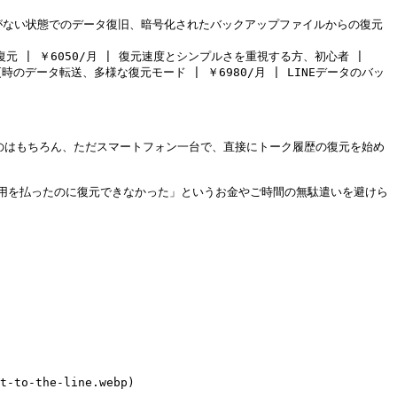
アップがない状態でのデータ復旧、暗号化されたバックアップファイルからの復元 
からの復元 | ￥6050/月 | 復元速度とシンプルさを重視する方、初心者 |

変更時のデータ転送、多様な復元モード | ￥6980/月 | LINEデータのバッ
するのはもちろん、ただスマートフォン一台で、直接にトーク履歴の復元を始め
「費用を払ったのに復元できなかった」というお金やご時間の無駄遣いを避けら
t-to-the-line.webp)
