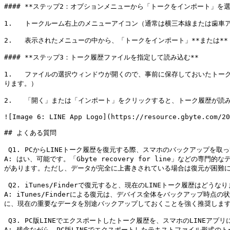
#### **ステップ2：オプションメニューから「トークをインポート」を選択
1.   トークルーム右上のメニューアイコン（通常は横三本線または歯車
2.   表示されたメニューの中から、「トークをインポート」**または*
#### **ステップ3：トーク履歴ファイルを指定して読み込む**

1.   ファイルの選択ウィンドウが開くので、事前に保存しておいたトーク
ります。）

2.   「開く」または「インポート」をクリックすると、トーク履歴が読
![Image 6: LINE App Logo](https://resource.gbyte.com/20
## よくある質問

 Q1. PCからLINEトーク履歴を復元する際、スマホのバックアップを取っていなくても復元できますか？ 

A: はい、可能です。「Gbyte recovery for line」な
があります。ただし、データが完全に上書きされている場合は復元が困難に
 Q2. iTunes/Finderで復元すると、現在のLINEトーク履歴はどうなりますか？ 

A: iTunes/Finderによる復元は、デバイス全体をバックアップ
に、現在の重要なデータを別途バックアップしておくことを強く推奨します
 Q3. PC版LINEでエクスポートしたトーク履歴を、スマホのLINEアプリに戻すことはできますか？ 

A: 残念ながら、PC版LINEでエクスポートしたテキストファイル形式