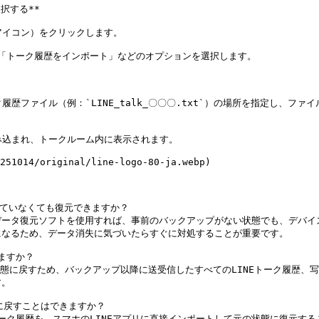
する**

アイコン）をクリックします。

*「トーク履歴をインポート」などのオプションを選択します。

履歴ファイル（例：`LINE_talk_〇〇〇.txt`）の場所を指定し、
み込まれ、トークルーム内に表示されます。

251014/original/line-logo-80-ja.webp)

どの専門的なデータ復元ソフトを使用すれば、事前のバックアップがない状態でも、
なるため、データ消失に気づいたらすぐに対処することが重要です。

時点の状態に戻すため、バックアップ以降に送受信したすべてのLINEトーク履
。

のトーク履歴を、スマホのLINEアプリに直接インポートして元の状態に復元