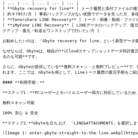
| --- | --- | --- | --- | --- |

| **Gbyte recovery for line** | トーク履歴と
| 約￥7957/月 | 事前バックアップがない状態でデータを失った方、多
| **Tenorshare LINE Recovery** | トーク・画像・動画・
| **iMyFone LINE Recovery** | LINEデータのバック
クアップ・復元・転送をワンストップで行いたい方 |

お勧めしたいのは、「Gbyte recovery for line」という新型デー
なぜならば、Gbyteは、独自の**iCloudスナップショットデータ特
るのも可能**です。

さらに、Gbyteが提供している**無料スキャン・と無料プレビュー**
れます。ここでは、Gbyteを例として、Lineトーク履歴の復元手順をご紹
#### **利用手順：**

**ステップ1：**PCユーザーとモバイルユーザー両方に対応しているた
無料スキャン可能

100% 安心 & 安全

**ステップ2.**Gbyteを立ち上げ、「LINE&ATTACHMENTS」を選択しま
![Image 1: enter-gbyte-straight-to-the-line.webp](https