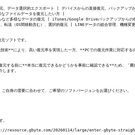
添付ファイルの復元、データ選択的エクスポート | デバイスからの直接復元、バック
様なファイルデータを復元したい方 |

ファイルなど多様なデータの復元 | iTunes/Google Driveバックアップ
アップ、復元、転送（OS間移動含む）、選択的復元 | LINEデータの総合管理、機種
タ復元ソフトです。

許復元技術**により、高い復元率を実現した一方、**PCでの復元作業に対応
で、復元する前に**本当に復元できるかどうかを事前に確認できる**ため、
介します。

め、ご自身の需要に合わせて、ご希望のソフトバージョンをお選びください。

す。

://resource.gbyte.com/20260114/large/enter-gbyte-straigh