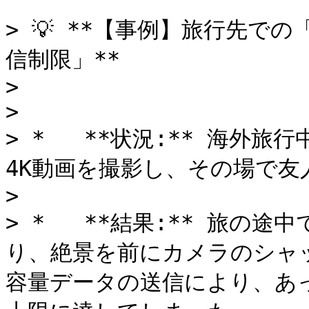
> 💡 **【事例】旅行先で
信制限」**

> 

> 

> *   **状況:** 海
4K動画を撮影し、その場で友
> 

> *   **結果:** 旅の途
り、絶景を前にカメラのシャ
容量データの送信により、あ