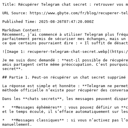
Title: Récupérer Telegram chat secret : retrouver vos messages éphémères et supprimés

URL Source: https://www.gbyte.com/fr/blog/recuperer-telegram-chat-secret

Published Time: 2025-08-26T07:47:20.000Z

Markdown Content:
Récemment, j’ai commencé à utiliser Telegram plus fréquemment et, pour protéger mes conversations, j’ai activé les **messages éphémères**. Cette fonctionnalité m’a parfaitement permis de sécuriser mes échanges, mais un nouveau problème est apparu : je ne peux plus revoir certaines discussions importantes avec mes amis. Je sais ce que certains pourraient dire : « Il suffit de désactiver les chats secrets ! »… mais ce n’est pas une option pour moi.

![Image 1: recuperer-telegram-chat-secret.webp](https://resource.gbyte.com/20250826/large/recuperer-telegram-chat-secret.webp)

Je me suis donc demandé : **est-il possible de récupérer des messages supprimés tout en continuant à utiliser le chat secret Telegram** ? Je suis sûr que de nombreux amis partagent cette même préoccupation. C’est pourquoi j’ai écrit cette article : pour présenter les méthodes réellement efficaces pour **récupérer Telegram chat secret**.

## Partie 1. Peut-on récupérer un chat secret supprimé directement sur Telegram

La réponse est simple et honnête : **Telegram ne permet pas de récupérer un chat secret supprimé**. Que ce soit via l’exportation ou l’historique cloud, aucune méthode officielle n’existe pour récupérer des conversations Telegram cryptées.

Dans les **chats secrets**, les messages peuvent disparaître de différentes manières selon vos réglages :

*   **Messages éphémères** : vous pouvez définir un **compte à rebours** pour chaque conversation (1 seconde, 1 minute, 1 heure, 1 jour, etc.). Une fois le message lu et le temps écoulé, il s’efface automatiquement sur les deux appareils.

*   **Messages classiques** : si vous n’activez pas l’option éphémère, les messages restent visibles sur les deux appareils jusqu’à ce que vous les supprimiez manuellement.

![Image 2: messages-ephemeres-telegram.webp](https://resource.gbyte.com/20250826/large/messages-ephemeres-telegram.webp)

**Quelques restrictions importantes sont à connaître :**

*   Même les messages classiques ou éphémères **ne sont jamais stockés sur les serveurs de Telegram**, ce qui empêche toute récupération officielle.

*   Les destinataires peuvent toujours faire des **captures d’écran** ou utiliser un appareil externe pour enregistrer le message (Telegram notifie en cas de capture).

*   Une fois le message supprimé ou expiré, **aucune méthode officielle**ne permet de le récupérer.

En résumé, **la suppression d’un chat secret est définitive**, et cette limitation est volontaire pour garantir la sécurité et la confidentialité des conversations.

## Partie 2. Comment récupérer les m**essages éphémères Telegram**

Après avoir compris pourquoi Telegram ne permet pas de restaurer conversations Telegram secrètes supprimées. Je veux vous présenter une méthode efficace pour récupérer les messages éphémères Telegram, que j’ai moi-même testée et utilisée avec succès.

Même si les chats secrets ne sont pas stockés sur les serveurs de Telegram, il arrive que certains messages apparaissent dans les sauvegardes iCloud réalisées avant leur suppression.

C’est là qu’intervient **Gbyte Recovery**. Cet outil spécialisé permet de scanner votre compte iCloud et de retrouver l’historique des chats secrets Telegram, même si certains messages avaient été supprimés. Contrairement à une restauration complète du téléphone, Gbyte analyse toutes les sauvegardes existantes sans écraser les données actuelles, ce qui m’a vraiment rassuré.

### Voici comment j’ai procédé pour récupérer les m**essages éphémères Telegram**

1.   **Entrez le**[**tableau de bord de Gbyte Recovery**](https://www.gbyte.com/fr/register).

1.   **Choisir la fonction** "**Restaurer Telegram**". (J’ai également coché d’autres options comme photos, vidéos, SMS et [emails](https://www.gbyte.com/fr/blog/recuperer-des-mails-supprimes) ; l’interface permet de sélectionner toutes les données que vous souhaitez récupérer.)

![Image 3: donnees.webp](https://resource.gbyte.com/20250928/large/donnees.webp)

1.   **Connecter mon compte iCloud** via l’interface sécurisée de Gbyte. (Au début, j’étais inquiet pour la confidentialité, mais après avoir lu attentivement leur politique de protection des données, j’ai constaté que c’est totalement sûr.)

![Image 4: icloud.webp](https://resource.gbyte.com/20250929/large/icloud.webp)

1.   **Scanner toutes les sauvegardes existantes** pour identifier les messages éphémères supprimés (Comme mes données sont nombreuses, le scan a pris environ **5 minutes**.)

![Image 5: recuperer-donnees-depuis-gbyte.webp](https://resource.gbyte.com/20250926/large/recuperer-donnees-depuis-gbyte.webp)

1.   **Prévisualiser gratuitement les messages Telegram récupérables** et sélectionner uniquement ceux que je voulais restaurer. (J’ai pu voir des conversations Telegram supprimées depuis plusieurs mois avec mes amis, des vidéos perdues, ainsi que des [photos desparues](https://www.gbyte.com/fr/blog/photos-iphone-disparues-solutions) — c’était incroyable !)

![Image 6: previsualiser-gratuitement-messages.webp](https://resource.gbyte.com/20250826/large/previsualiser-gratuitement-messages.webp)

1.   **Restaurer les messages sélectionnés** sur mon appareil sans affecter les autres données. (Tout le processus précédent est **gratuit**: téléchargement gratuit, installation gratuite et prévisualisation gratuite. Le paiement n’est demandé que pour la restauration finale, que j’ai choisi de ne pas effectuer, car voir les messages supprimés était déjà suffisant pour moi.)

⚠️ Important :

*   Si le message n’a jamais été inclus dans une sauvegarde iCloud, il ne pourra pas être récupéré. Cette limitation est réelle et évite toute fausse attente.

## Partie 3. Comment récupérer un chat secret Telegram sur iPhone

Si vous ne voulez pas télécharger un logiciel, il est également possible d’exploiter la sauvegarde complète iOS pour tenter de [récupérer historique Telegram](https://www.gbyte.com/fr/blog/recuperer-historique-telegram). Cependant, il faut être clair : **Telegram ne sauvegarde pas directement vos chats secrets sur iCloud**. En réalité, c’est votre iPhone qui fait une copie de tout son contenu (photos, applis, messages…) à un moment donné, et c’est cette copie qu’on peut restaurer.

Concrètement, cela veut dire que :

*   Si vous aviez un chat 