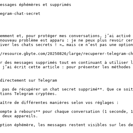
secret encore présent au moment de la sauvegarde iCloud, il pourra réapparaître.

*   Si le chat avait déjà disparu ou été supprimé avant la sauvegarde, iCloud ne pourra pas le récupérer.

### Voici comment procéder pour récupérer un chat secret Telegram sur iPhone

1.   **Vérifier vos sauvegardes iCloud** : sur votre iPhone, allez dans _Réglages > [votre nom] > iCloud > Sauvegarde iCloud_ pour confirmer la date de la dernière sauvegarde.

2.   **Réinitialiser l’iPhone** : allez dans _Réglages > Général > Réinitialiser > Effacer contenu et réglages_.

3.   **Restaurer depuis la sauvegarde iCloud** : lors de la configuration initiale, choisissez de restaurer votre iPhone depuis la sauvegarde contenant les chats secrets.

4.   **Attendre la restauration complète** : le processus peut prendre plusieurs minutes, selon la taille de vos données et la vitesse de votre connexion.

⚠️ Attention :

*   Cette méthode remet tout l’iPhone dans l’état de la sauvegarde, donc vous risquez de perdre vos données récentes.

*   Pour éviter ce problème, l’outil Gbyte Recovery est plus pratique : il permet de scanner les sauvegardes et de sélectionner uniquement les messages souhaités.

## Partie 4. Comment récupérer un chat secret Telegram sur Android

Sur Android, la situation est encore plus stricte que sur iPhone. **Actuellement, aucun logiciel ne peut récupérer directement les chats secrets Telegram**.

La seule solution possible est de restaurer votre **sauvegarde complète du téléphone** :

*   soit via **Google Drive**,

*   soit via une **sauvegarde locale Android** (faite avec les paramètres système ou une appli du constructeur).

### **Option 1 : Comment restaurer chat secret Telegram via Google Drive**

1.   Ouvrez les **Paramètres** de votre téléphone.

2.   Allez dans **Google > Sauvegarde**.

3.   Vérifiez qu’une sauvegarde plus ancienne (avant la suppression du chat secret) est disponible.

4.   Réinitialisez votre téléphone (**Paramètres > Système > Réinitialiser > Effacer toutes les données**).

5.   Lors de la configuration initiale, choisissez de **restaurer à partir de Google Drive**.

6.   Connectez-vous avec le même compte Google et laissez la restauration s’effectuer.

### **Option 2 : Comment restaurer chat secret Telegram via une sauvegarde locale**

1.   Ouvrez le **Gestionnaire de fichiers** de votre téléphone.

2.   Recherchez le dossier **/Android/data/com.telegram/** (s’il existe) ou la sauvegarde effectuée via l’outil du constructeur (Samsung Smart Switch, Xiaomi Backup, etc.).

3.   Copiez la sauvegarde sur votre ordinateur (pour éviter toute perte).

4.   Réinitialisez votre téléphone.

5.   Pendant la configuration, sélectionnez **Restaurer depuis la sauvegarde locale**.

⚠️ Important :

*   La restauration écrase toutes vos données actuelles. Faites une copie de vos fichiers récents avant de commencer.

## Partie 5. Conclusion

La récupération d’un **chat secret Telegram supprimé** reste compliquée : l’application ne garde aucune copie dans le cloud. Sur iPhone ou Android, il faut restaurer une **sauvegarde complète de l’appareil**, ce qui entraîne souvent la perte des données récentes.

Pour éviter cette contrainte, [**Gbyte iOS Recovery**](https://www.gbyte.com/fr/iphone-data-recovery) offre une solution plus flexible : il permet de prévisualiser gratuitement vos messages Telegram et de sélectionner uniquement ce que vous voulez restaurer.

## Partie 6. FAQ

### Q1. Comment récupérer un compte Telegram avec des chats secrets ?

Si vous avez perdu l’a