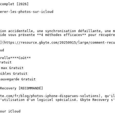
 navigateur

*   Choix précis des photos

*   Options de format/qualité

*   Pas de limite géographique

![Image 7: module-cons-icon](https://resource.gbyte.com/20260716/original/module-cons-icon.webp)

Cons

*   Limite 1000 photos/téléchargement

*   Requiert connexion stable

*   Ne récupère que photos visibles sur iCloud

## Méthode 4 : Restauration depuis sauvegarde iCloud complète

Il reste une solution drastique mais efficace : restaurer entièrement votre iPhone depuis une sauvegarde iCloud antérieure.

> **⚠️ MÉTHODE DRASTIQUE :** Efface votre iPhone actuel pour [restaurer une sauvegarde iCloud antérieure](https://www.gbyte.com/fr/blog/recuperer-donnees-icloud).

Cette approche est recommandée dans des cas spécifiques :

Quand utiliser cette méthode :

*   Photos perdues lors d'une mise à jour iOS

*   Synchronisation iCloud complètement cassée

*   Changement d'iPhone avec perte de données

*   Échec complet des autres méthodes

Avant de vous lancer, assurez-vous de remplir ces conditions :

### Pré-requis obligatoires :

✅ Sauvegarde iCloud contenant vos photos manquantes

✅ Acceptation de perdre données iPhone actuelles

✅ Connexion WiFi stable et rapide

✅ Temps disponible (0.5-2 heures)

### Comment récupérer les photos sur iCloud

1.   Vérifiez vos sauvegardes iCloud disponibles :

    *   Réglages > [Votre nom] > iCloud > Gérer le stockage > Sauvegardes

2.   Notez vos apps non-App Store et mots de passe

3.   Allez dans **Réglages > Général > Transférer ou réinitialiser l'iPhone**

4.   Sélectionnez **"Effacer contenu et réglages"**

5.   Confirmez avec **code de déverrouillage** et **mot de passe Apple ID**

6.   Lors du redémarrage, suivez l'assistant de configuration

7.   À l'écran **"Apps et données"**, choisissez **"Restaurer à partir d'iCloud"**

8.   Connectez-vous à votre **compte iCloud**

9.   Sélectionnez la **sauvegarde** contenant vos photos :

    *   Vérifiez la **date** de sauvegarde

    *   Confirmez la **taille** (plus grande = plus de photos)

10.   Lancez la