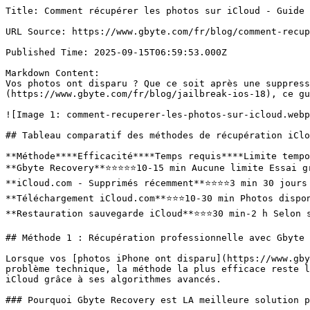
Title: Comment récupérer les photos sur iCloud - Guide complet [2026]

URL Source: https://www.gbyte.com/fr/blog/comment-recuperer-les-photos-sur-icloud

Published Time: 2025-09-15T06:59:53.000Z

Markdown Content:
Vos photos ont disparu ? Que ce soit après une suppression accidentelle, une synchronisation défaillante, une mise à jour de système ou un bug du [jailbreak iOS 18](https://www.gbyte.com/fr/blog/jailbreak-ios-18), ce guide vous présente **4 méthodes efficaces** pour récupérer vos photos sur iCloud.

![Image 1: comment-recuperer-les-photos-sur-icloud.webp](https://resource.gbyte.com/20250915/large/comment-recuperer-les-photos-sur-icloud.webp)

## Tableau comparatif des méthodes de récupération iCloud

**Méthode****Efficacité****Temps requis****Limite temporelle****Coût**
**Gbyte Recovery**⭐⭐⭐⭐⭐10-15 min Aucune limite Essai gratuit
**iCloud.com - Supprimés récemment**⭐⭐⭐⭐3 min 30 jours max Gratuit
**Téléchargement iCloud.com**⭐⭐⭐10-30 min Photos disponibles Gratuit
**Restauration sauvegarde iCloud**⭐⭐⭐30 min-2 h Selon sauvegarde Gratuit

## Méthode 1 : Récupération professionnelle avec Gbyte Recovery [RECOMMANDÉ]

Lorsque vos [photos iPhone ont disparu](https://www.gbyte.com/fr/blog/photos-iphone-disparues-solutions), qu'il s'agisse d'une suppression accidentelle ou d'un problème technique, la méthode la plus efficace reste l'utilisation d'un logiciel spécialisé. Gbyte Recovery s'impose comme la référence en matière de récupération iCloud grâce à ses algorithmes avancés.

### Pourquoi Gbyte Recovery est LA meilleure solution pour iCloud

**Contrairement à la restauration iCloud classique** qui efface tout votre iPhone pour restaurer une seule sauvegarde, [**Gbyte Recovery**](https://www.gbyte.com/fr/features/iphone-photo-recovery)**analyse et compare TOUTES vos sauvegardes iCloud historiques** pour identifier les photos supprimées, même celles présentes dans d'anciennes sauvegardes.

![Image 2: gbyte-recovery-vs-restauration-icloud.webp](https://resource.gbyte.com/20250915/large/gbyte-recovery-vs-restauration-icloud.webp)

#### **Récupération intelligente multi-sauvegardes :**

*   Scan de toutes les sauvegardes iCloud de votre compte (pas une seule)

*   Comparaison automatique des différentes versions pour détecter les suppressions

*   Récupération sélective : choisissez exactement quelles photos récupérer

*   Zéro perte de données actuelles : vos données iPhone restent intactes

*   Aucune réinitialisation d'iPhone nécessaire

*   Taux de réussite : 99% (certifié indépendamment)

*   Aucune limite de temps - récupère photos supprimées il y a des mois

*   Préservation qualité originale garantie

#### **Interface française intuitive**

*   Support technique en français 7j/7

*   Documentation complète en français

*   Mises à jour automatiques incluses

*   Garantie satisfait ou remboursé 30 jours

### **Tarification Gbyte Recovery**

*   [Essai Gratuit](https://www.gbyte.com/fr/login) : Scan + aperçu des photos récupérables

*   Plan Personnel : À partir de 8.33 $/mois, Récupération sélective illimitée

> **🎁 OFFRE EXCLUSIVE :**
> 
> 
> *   **29% de réduction** sur Plan Mensuel
> 
> *   **33% de réduction** sur Plan à Vie
> 
> *   **38% de réduction** sur Plan Annuel

### **Guide étape par étape de récupération de photos - Gbyte Recovery**

1.   Se connecter Gbyte Recovery depuis le site officiel

2.   Choisissez le type de **"Photos"**pour récupérer

3.   Saisissez vos **identifiants iCloud** (connexion sécurisée SSL)

4.   Lancez **"Analyse approfondie"** pour scan complet

5.   Prévisualisez gratuitement les photos récupérables par **date/album**

6.   Sélectionnez les photos désirées, cliquez **"Récupérer"**

![Image 3: capture-ecran-de-photos-scannees-par-gbyte.webp](https://resource.gbyte.com/20250915/large/capture-ecran-de-photos-scannees-par-gbyte.webp)

### **Sécurité et confidentialité**

*   Chiffrement AES-256 des données

*   Aucun stockage de vos identifiants

*   Connexion directe aux serveurs officiels

*   Certification ISO 27001 pour sécurité

> ### Témoignages clients récents
> 
> 
> *   _"Gbyte Recovery a récupéré 3 ans de photos que je croyais perdues à vie après un bug iCloud. Incroyable !"_ - **Claire M.**, Paris ⭐⭐⭐⭐⭐
> 
> *   _"Interface Gbyte très claire, récupération en 10 minutes. Le support français est un vrai plus."_ - **Marie D.**, Toulouse ⭐⭐⭐⭐⭐

## Méthode 2 : Album "Supprimés récemment" sur iCloud.com

Si vos photos ont été supprimées récemment, Apple offre une solution de récupération native directement dans l'interface web iCloud.

⚠️ LIMITE IMPORTANTE :

*   Fonctionne uniquement pour les photos supprimées dans les 30 derniers jours sur iCloud.

Voici comment procéder pour récupérer vos photos via l'interface web d'Apple :

### Comment récupérer les photos sur iCloud.com

1.   Rendez-vous sur icloud.com/photos

2.   Connectez-vous avec vos identifiants Apple

3.   Dans le menu latéral, cliquez sur "Supprimés récemment"

4.   Vous verrez toutes les photos supprimées de votre espace iCloud

5.   Sélectionnez les photos à récupérer :

    *   **Une seule :** Clic simple

    *   **Plusieurs :** Ctrl+clic (PC) / Cmd+clic (Mac)

    *   **Toutes :** Bouton "Tout sélectionner"

6.   Cliquez sur "Récupérer"

7.   Les photos retournent automatiquement dans votre photothèque iCloud

### **Statistiques d'efficacité**

*   Taux de réussite : 100% si moins de 30 jours

*   Temps de traitement : Instantané

*   Qualité : Originale préservée

*   Synchronisation : Automatique sur tous vos appareils

![Image 4: module-pros-icon](https://resource.gbyte.com/20260716/original/module-pros-icon.webp)

Pros

*   Gratuit et officiel Apple

*   Interface web accessible partout

*   Synchronisation automatique

*   Qualité originale garantie

![Image 5: module-cons-icon](https://resource.gbyte.com/20260716/original/module-cons-icon.webp)

Cons

*   Seulement 30 jours après suppression

*   Nécessite que les photos aient été initialement sur iCloud

*   Ne fonctionne pas pour problèmes de synchronisation

## Méthode 3 : Téléchargement depuis l'interface iCloud.com

Parfois, vos photos sont toujours présentes sur iCloud mais ne s'affichent plus correctement sur vos appareils. Cette méthode permet de les récupérer directement depuis le navigateur web. Cette méthode convient particulièrement dans certaines situations :

Cas d'usage principaux :

*   Photos visibles sur iCloud.com mais pas sur iPhone

*   Récupération sélective par album/date

*   Sauvegarde locale depuis iCloud

*   Migration vers autre service cloud

### **É**tapes pour télécharger vos photos via le téléchargement iCloud

1.   Accédez à icloud.com/photos

2.   Authentifiez-vous sur votre compte iCloud

3.   Naviguez dans vos albums iCloud :

    *   **"Toutes les photos"** pour vue chronologique

    *   **Albums personnalisés** pour sélection ciblée

    *   **"Favoris"** pour photos marquées

4.   Sélectionnez vos photos :

    *   **Sélection individuelle :** Clic sur chaque photo

    *   **Sélection en lot :** Glisser-déposer

    *   **Par date :** Utilisez les filtres temporels

5.   Cliquez l'icône téléchargement (nuage flèche vers le bas)

6.   Choisissez le format de téléchargement :

    *   **"Original"** : Qualité maximale, fichiers HEIC/RAW

    *   **"Plus compatible"** : Format JPEG, taille réduite

Pour optimiser votre téléchargement et gérer de grandes collections de photos :

### **Optimisations avancées**

#### **Téléchargement par lots intelligents :**

*   Maximum 1000 photos par opération

*   Organisez par années/mois pour efficacité

*   Utilisez plusieurs sessions pour grandes collections

#### **Gestion des formats :**

*   Photos HEIC : Converties auto en JPEG si "Compatible"

*   Vidéos 4K : Préservées en qualité originale

*   Live Photos : Téléchargées avec composants vidéo

![Image 6: module-pros-icon](https://resource.gbyte.com/20260716/original/module-pros-icon.webp)

Pros

*   Accès depuis tout