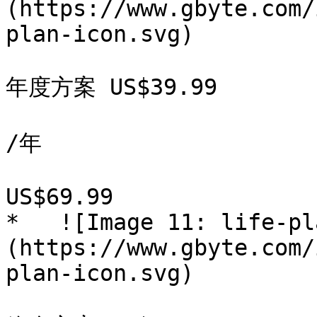
(https://www.gbyte.com/
plan-icon.svg)

年度方案 US$39.99

/年

US$69.99  

*   ![Image 11: life-pl
(https://www.gbyte.com/
plan-icon.svg)
