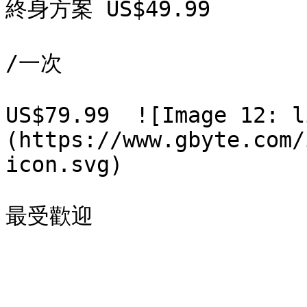
終身方案 US$49.99

/一次

US$79.99  ![Image 12: l
(https://www.gbyte.com/
icon.svg)
