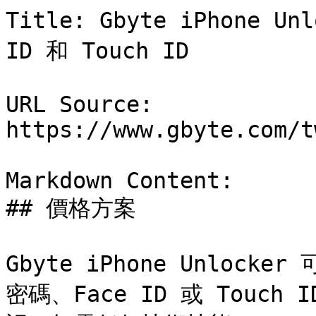
Title: Gbyte iPhone U
ID 和 Touch ID

URL Source: 
https://www.gbyte.com/t
Markdown Content:

## 價格方案

Gbyte iPhone Unlocke
密碼、Face ID 或 Touch