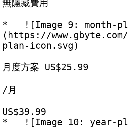
無隱藏費用

*   ![Image 9: month-pl
(https://www.gbyte.com/
plan-icon.svg)

月度方案 US$25.99

/月

US$39.99  

*   ![Image 10: year-pl