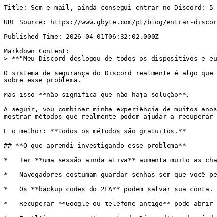
Title: Sem e-mail, ainda consegui entrar no Discord: 5 métodos para acessar sua conta

URL Source: https://www.gbyte.com/pt/blog/entrar-discord-sem-email

Published Time: 2026-04-01T06:32:02.000Z

Markdown Content:
> **"Meu Discord deslogou de todos os dispositivos e eu não lembro nem o e-mail nem a senha. Ainda dá para recuperar a conta?"**

O sistema de segurança do Discord realmente é algo que muita gente critica. Procurei bastante na internet e percebi que não existe um guia realmente completo e útil sobre esse problema.

Mas isso **não significa que não haja solução**.

A seguir, vou combinar minha experiência de muitos anos trabalhando com recuperação de dados e segurança da informação, junto com experiências reais de usuários, para mostrar métodos que realmente podem ajudar a recuperar uma conta do Discord mesmo quando e-mail, telefone e senha não funcionam mais.

E o melhor: **todos os métodos são gratuitos.**

## **O que aprendi investigando esse problema**

*   Ter **uma sessão ainda ativa** aumenta muito as chances de recuperar a conta.

*   Navegadores costumam guardar senhas sem que você perceba.

*   Os **backup codes do 2FA** podem salvar sua conta.

*   Recuperar **Google ou telefone antigo** pode abrir o acesso novamente.

*   Em último caso, o **suporte do Discord** pode ajudar — principalmente para usuários Nitro.

## Método 1: Procurar uma sessão ainda ativa (o truque mais subestimado)

Esse é sempre o **primeiro passo que eu verifico** quando alguém diz que perdeu acesso ao Discord.

Pode parecer simples, mas muitas vezes a conta **ainda está conectada em algum dispositivo antigo** e a pessoa nem lembra mais.

Procure principalmente em: celular antigo que não usa mais, tablet antigo, computador antigo ou notebook do trabalho, navegador...

### Se você encontrar um dispositivo ainda logado

1.   Abra **Configurações do usuário "⚙️"**

2.   Vá para **Minha conta**

3.   Tente **alterar o e-mail da conta**

![Image 1: alterar-email-discord.webp](https://resource.gbyte.com/20260401/large/alterar-email-discord.webp)

Se o Discord permitir a alteração, você basicamente **retoma o controle da conta na hora**. Depois disso basta criar um novo e-mail e atualizar seus dados de segurança.

> ❌ **Se infelizmente todos os dispositivos já estiverem deslogados:** ➡️ **vá direto para a segunda etapa (Método 2)**

## Método 2: verificar o gerenciador de senhas do navegador

Quando você criou a conta, é bem possível que a senha tenha sido **salva automaticamente no navegador ou no sistema do celular**, às vezes até sem você perceber

⚠️ Não descarte esse método achando que ele não vai funcionar. Leva **menos de 5 minutos.**

### Onde ver senhas salvas, por exemplo:

#### **Chrome:**

Três pontinhos no canto superior direto → senhas e preenchimento automático → Gerenciador de senhas do Google

![Image 2: gerenciador-senhas-google.webp](https://resource.gbyte.com/20260401/large/gerenciador-senhas-google.webp)

#### **Safari:**

Ajustes → Senhas → Inicie sessão com o Touch ID ou insira a senha da conta de usuário

![Image 3: gerenciador-senhas-safari.webp](https://resource.gbyte.com/20260401/large/gerenciador-senhas-safari.webp)

#### **Celular Apple:**

Abra aplicativo "Senhas"

![Image 4: gerenciador-senha-apple.webp](https://resource.gbyte.com/20260401/large/gerenciador-senha-apple.webp)

## Método 3: procurar os códigos de backup do Discord

Quando você ativa **2FA**, o Discord obriga você a baixar um arquivo com **códigos de backup**.

O arquivo normalmente se chama: `discord_backup_codes.txt`

![Image 5: codigo-backup-discord.webp](https://resource.gbyte.com/20260401/large/codigo-backup-discord.webp)

Tente procurar esse arquivo em: pasta **Downloads,** computador antigo, Google Drive, iCloud...

Se você **não encontrou os códigos de backup** nesses lugares, ainda existe uma última tentativa que alguns usuários de iPhone podem fazer.

Pela minha experiência trabalhando com recuperação de dados, muitas vezes arquivos importantes **foram apagados do dispositivo, mas ainda permanecem no armazenamento do iCloud por algum tempo**. Isso inclui capturas de tela ou fotos que podem conter informações importantes, como os **códigos de backup do Discord**.

Nesse caso, vale tentar usar uma ferramenta de recuperação de dados. Entre os softwares que já testei, **o**[**Gbyte Recovery**](https://www.gbyte.com/pt/features/iphone-photo-recovery) costuma ter uma taxa de sucesso bem alta quando o objetivo é recuperar fotos ou arquivos apagados do iPhone.

Você pode tentar da seguinte forma:

1.   **Baixe e instale o Gbyte Recovery** ou utilize a **versão web**, que funciona sem instalação.

1.   **Faça login com sua conta Apple** para acessar os dados sincronizados com o iCloud.

2.   Selecione a opção **“Fotos”** e inicie uma **varredura profunda**.

3.   Depois da análise, procure por **capturas de tela ou fotos antigas** que possam conter os **códigos de backup do Discord**.

## Método 4: tentar recuperar a conta Google vinculada

Se o seu Discord estava ligado a um **Gmail**, às vezes o problema não está no Discord — está no **acesso ao Google**.

Nessa situação, em vez de tentar recuperar o Discord diretamente, pode ser mais eficaz **recuperar primeiro a conta Google**. Depois que você voltar a ter acesso ao Gmail, normalmente consegue redefinir a senha do Discord sem dificuldade.

Para isso, vá até a página oficial de recuperação do Google e siga o processo de verificação.

> **Mais detalhes acesse**[**Suporte do Google**](https://support.google.com/accounts/answer/183723?hl=pt-BR&vid=0-815129414274-1488367569359&sjid=895129729264313126-NC&co=GENIE.Platform%3DDesktop&oco=1#zippy=%2Cn%C3%A3o-%C3%A9-poss%C3%ADvel-fazer-login)

Uma dica importante: tente fazer a recuperação **no mesmo computador ou celular que você costumava usar para acessar o Gmail**. Isso aumenta bastante as chances de aprovação.

Se você conseguir recuperar o acesso ao Google, basta voltar ao Discord e usar a opção **“Esqueci minha senha”** para redefinir o login normalmente.

## Método 5: entrar em contato com o suporte oficial do Discord

Se você já tentou todos os métodos anteriores e **não conseguiu acessar a conta**, além de também não ter os códigos de backup do 2FA, então a única opção que resta é **entrar em contato com o suporte oficial do Discord**.

Esse método não garante 100% de sucesso, mas ainda vale a tentativa — principalmente se você conseguir **provar que é o verdadeir