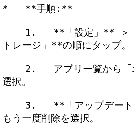
*   **手順:**

    1.   **「設定」** ＞ **「一般」** ＞ **「iPhoneス
トレージ」**の順にタップ。

    2.   アプリ一覧から「iOS [バージョン番号]」を探して
選択。

    3.   **「アップデートを削除」**をタップし、確認画面で
もう一度削除を選択。
