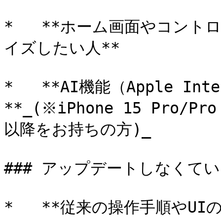
*   **ホーム画面やコン
イズしたい人**

*   **AI機能（Apple I
**_(※iPhone 15 Pro/P
以降をお持ちの方)_

### アップデートしなくてい
*   **従来の操作手順やUI