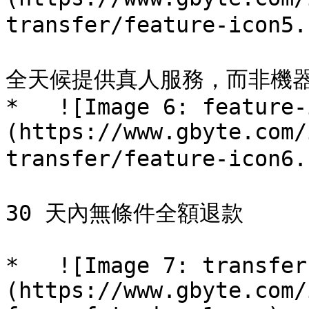
transfer/feature-icon5
全天候提供真人服務，而非機器
*   ![Image 6: feature-
(https://www.gbyte.com/
transfer/feature-icon
30 天內無條件全額退款 

*   ![Image 7: transfer
(https://www.gbyte.com/