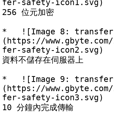
fer-safety-icon1.svg)

256 位元加密

*   ![Image 8: transfer
(https://www.gbyte.com/
fer-safety-icon2.svg)

資料不儲存在伺服器上

*   ![Image 9: transfer
(https://www.gbyte.com/
fer-safety-icon3.svg)

10 分鐘內完成傳輸
