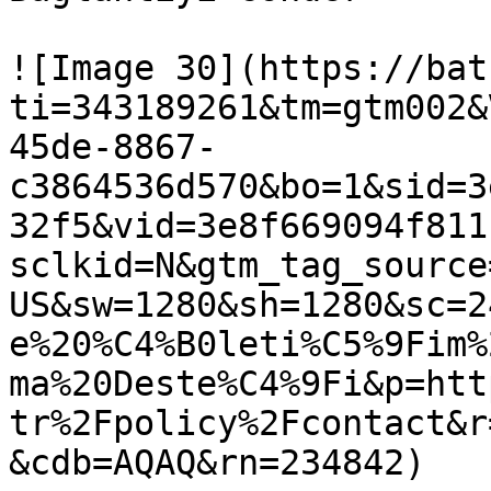
![Image 30](https://bat
ti=343189261&tm=gtm002&
45de-8867-
c3864536d570&bo=1&sid=3
32f5&vid=3e8f669094f811
sclkid=N&gtm_tag_source
US&sw=1280&sh=1280&sc=2
e%20%C4%B0leti%C5%9Fim%
ma%20Deste%C4%9Fi&p=htt
tr%2Fpolicy%2Fcontact&r