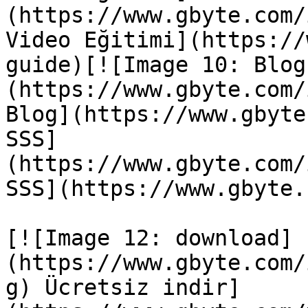
(https://www.gbyte.com/
Video Eğitimi](https://
guide)[![Image 10: Blog
(https://www.gbyte.com/
Blog](https://www.gbyte
SSS]
(https://www.gbyte.com/
SSS](https://www.gbyte.
[![Image 12: download]
(https://www.gbyte.com/
g) Ücretsiz indir]