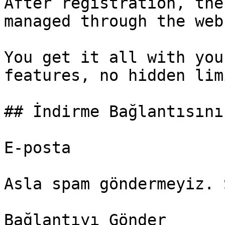
After registration, the
managed through the web
You get it all with you
features, no hidden lim
## İndirme Bağlantısını 
E-posta 

Asla spam göndermeyiz. 
Bağlantıyı Gönder
