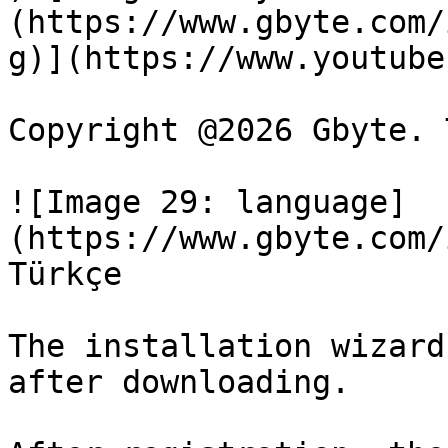
(https://www.gbyte.com/
g)](https://www.youtube
Copyright @2026 Gbyte. 
![Image 29: language]
(https://www.gbyte.com/
Türkçe

The installation wizard
after downloading.
