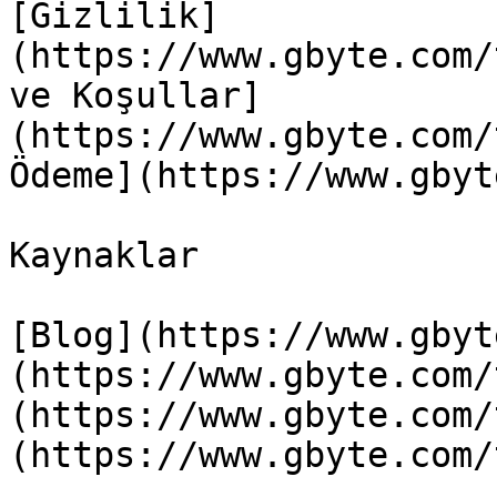
[Gizlilik]
(https://www.gbyte.com/
ve Koşullar]
(https://www.gbyte.com/
Ödeme](https://www.gbyt
Kaynaklar

[Blog](https://www.gbyt
(https://www.gbyte.com/
(https://www.gbyte.com/
(https://www.gbyte.com/