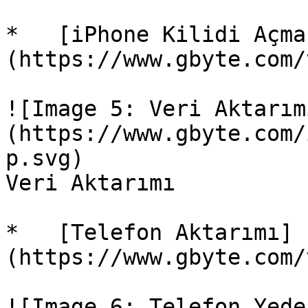
*   [iPhone Kilidi Açma
(https://www.gbyte.com/
![Image 5: Veri Aktarım
(https://www.gbyte.com/
p.svg)

Veri Aktarımı

*   [Telefon Aktarımı]
(https://www.gbyte.com/
![Image 6: Telefon Yede