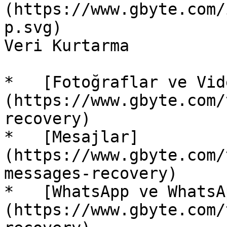
(https://www.gbyte.com/
p.svg)

Veri Kurtarma

*   [Fotoğraflar ve Vid
(https://www.gbyte.com/
recovery)

*   [Mesajlar]
(https://www.gbyte.com/
messages-recovery)

*   [WhatsApp ve WhatsA
(https://www.gbyte.com/