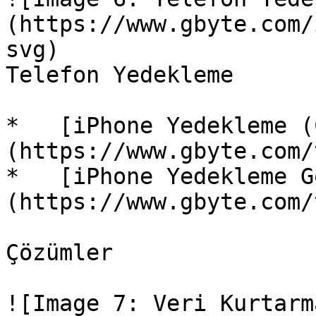
(https://www.gbyte.com/
svg)

Telefon Yedekleme

*   [iPhone Yedekleme (
(https://www.gbyte.com/t
*   [iPhone Yedekleme G
(https://www.gbyte.com/t
Çözümler

![Image 7: Veri Kurtarm