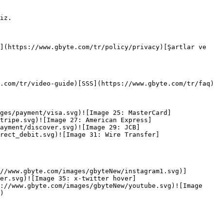
iz.

](https://www.gbyte.com/tr/policy/privacy)[Şartlar ve 
.com/tr/video-guide)[SSS](https://www.gbyte.com/tr/faq)

ges/payment/visa.svg)![Image 25: MasterCard]
tripe.svg)![Image 27: American Express]
payment/discover.svg)![Image 29: JCB]
rect_debit.svg)![Image 31: Wire Transfer]
//www.gbyte.com/images/gbyteNew/instagram1.svg)]
er.svg)![Image 35: x-twitter hover]
://www.gbyte.com/images/gbyteNew/youtube.svg)![Image 
)
