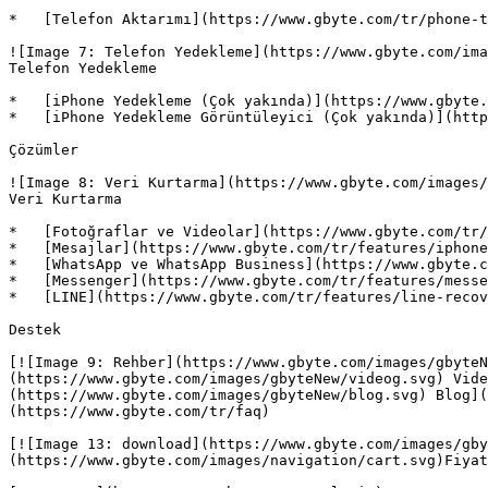
*   [Telefon Aktarımı](https://www.gbyte.com/tr/phone-t
![Image 7: Telefon Yedekleme](https://www.gbyte.com/ima
Telefon Yedekleme

*   [iPhone Yedekleme (Çok yakında)](https://www.gbyte.
*   [iPhone Yedekleme Görüntüleyici (Çok yakında)](http
Çözümler

![Image 8: Veri Kurtarma](https://www.gbyte.com/images/
Veri Kurtarma

*   [Fotoğraflar ve Videolar](https://www.gbyte.com/tr/
*   [Mesajlar](https://www.gbyte.com/tr/features/iphone
*   [WhatsApp ve WhatsApp Business](https://www.gbyte.c
*   [Messenger](https://www.gbyte.com/tr/features/messe
*   [LINE](https://www.gbyte.com/tr/features/line-recov
Destek

[![Image 9: Rehber](https://www.gbyte.com/images/gbyteN
(https://www.gbyte.com/images/gbyteNew/videog.svg) Vide
(https://www.gbyte.com/images/gbyteNew/blog.svg) Blog](
(https://www.gbyte.com/tr/faq)

[![Image 13: download](https://www.gbyte.com/images/gby
(https://www.gbyte.com/images/navigation/cart.svg)Fiyat