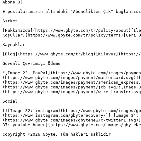
Abone Ol

E-postalarımızın altındaki "Abonelikten Çık" bağlantısı
Şirket

[Hakkımızda](https://www.gbyte.com/tr/policy/about)[İle
Koşullar](https://www.gbyte.com/tr/policy/terms)[Geri Ö
Kaynaklar

[Blog](https://www.gbyte.com/tr/blog)[Kılavuz](https://
Güvenli Çevrimiçi Ödeme

![Image 23: PayPal](https://www.gbyte.com/images/paymen
(https://www.gbyte.com/images/payment/mastercard.svg)!
(https://www.gbyte.com/images/payment/american_express.
(https://www.gbyte.com/images/payment/jcb.svg)![Image 3
(https://www.gbyte.com/images/payment/wire_transfer.svg
Social

[![Image 32: instagram](https://www.gbyte.com/images/gb
(https://www.instagram.com/gbyterecovery/)[![Image 34: 
(https://www.gbyte.com/images/gbyteNew/x-twitter1.svg)]
37: youtube hover](https://www.gbyte.com/images/gbyteNe
Copyright @2026 Gbyte. Tüm hakları saklıdır.
