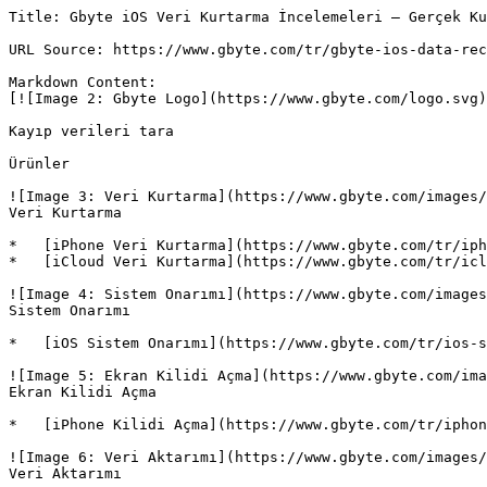
Title: Gbyte iOS Veri Kurtarma İncelemeleri – Gerçek Ku
URL Source: https://www.gbyte.com/tr/gbyte-ios-data-rec
Markdown Content:

[![Image 2: Gbyte Logo](https://www.gbyte.com/logo.svg)
Kayıp verileri tara

Ürünler

![Image 3: Veri Kurtarma](https://www.gbyte.com/images/
Veri Kurtarma

*   [iPhone Veri Kurtarma](https://www.gbyte.com/tr/iph
*   [iCloud Veri Kurtarma](https://www.gbyte.com/tr/icl
![Image 4: Sistem Onarımı](https://www.gbyte.com/images
Sistem Onarımı

*   [iOS Sistem Onarımı](https://www.gbyte.com/tr/ios-s
![Image 5: Ekran Kilidi Açma](https://www.gbyte.com/ima
Ekran Kilidi Açma

*   [iPhone Kilidi Açma](https://www.gbyte.com/tr/iphon
![Image 6: Veri Aktarımı](https://www.gbyte.com/images/
Veri Aktarımı
