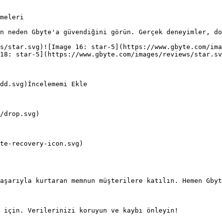
meleri

n neden Gbyte'a güvendiğini görün. Gerçek deneyimler, do
ws/star.svg)![Image 16: star-5](https://www.gbyte.com/ima
18: star-5](https://www.gbyte.com/images/reviews/star.sv
dd.svg)İncelememi Ekle

/drop.svg)

te-recovery-icon.svg)

aşarıyla kurtaran memnun müşterilere katılın. Hemen Gbyt
 için. Verilerinizi koruyun ve kaybı önleyin!
