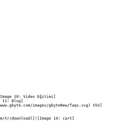
Image 10: Video Eğitimi]
 11: Blog]
www.gbyte.com/images/gbyteNew/faqs.svg) SSS]
m/tr/download)[![Image 14: cart]