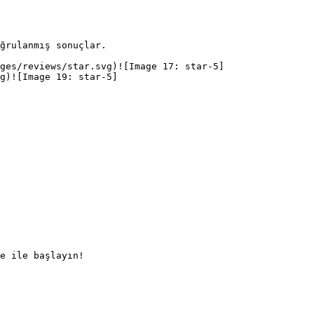
ğrulanmış sonuçlar.

ges/reviews/star.svg)![Image 17: star-5]
g)![Image 19: star-5]
e ile başlayın!
