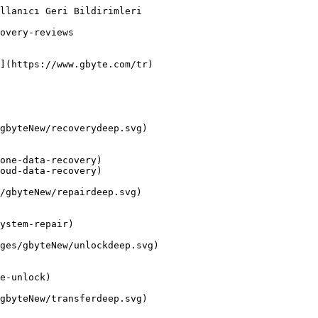
llanıcı Geri Bildirimleri

overy-reviews

](https://www.gbyte.com/tr)

gbyteNew/recoverydeep.svg)

one-data-recovery)

oud-data-recovery)

/gbyteNew/repairdeep.svg)

ystem-repair)

ges/gbyteNew/unlockdeep.svg)

e-unlock)

gbyteNew/transferdeep.svg)
