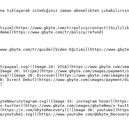
na tıklayarak istediğiniz zaman abonelikten çıkabilirsin
tişim](https://www.gbyte.com/tr/policy/contact)[Gizlilik
deme](https://www.gbyte.com/tr/policy/refund)

www.gbyte.com/tr/guide)[Video Eğitimi](https://www.gbyte
t/paypal.svg)![Image 24: VISA](https://www.gbyte.com/ima
[Image 26: Stripe](https://www.gbyte.com/images/payment/s
svg)![Image 28: Discover](https://www.gbyte.com/images/
0: Direct Debit](https://www.gbyte.com/images/payment/di
)

yteNew/instagram.svg)![Image 33: instagram hover](https:
x-twitter](https://www.gbyte.com/images/gbyteNew/x-twitt
(https://x.com/GbyteRecovery)[![Image 36: youtube](https
w/youtube1.svg)](https://www.youtube.com/@Gbyte_Recovery