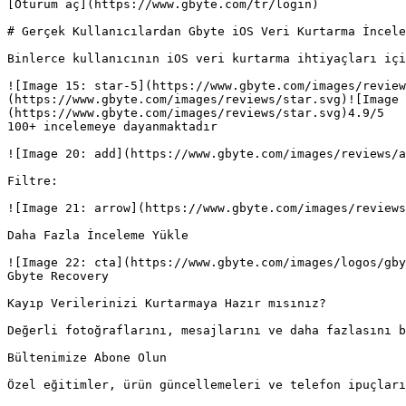
[Oturum aç](https://www.gbyte.com/tr/login)

# Gerçek Kullanıcılardan Gbyte iOS Veri Kurtarma İncele
Binlerce kullanıcının iOS veri kurtarma ihtiyaçları içi
![Image 15: star-5](https://www.gbyte.com/images/revie
(https://www.gbyte.com/images/reviews/star.svg)![Image 
(https://www.gbyte.com/images/reviews/star.svg)4.9/5

100+ incelemeye dayanmaktadır

![Image 20: add](https://www.gbyte.com/images/reviews/a
Filtre:

![Image 21: arrow](https://www.gbyte.com/images/reviews
Daha Fazla İnceleme Yükle

![Image 22: cta](https://www.gbyte.com/images/logos/gby
Gbyte Recovery

Kayıp Verilerinizi Kurtarmaya Hazır mısınız?

Değerli fotoğraflarını, mesajlarını ve daha fazlasını b
Bültenimize Abone Olun

Özel eğitimler, ürün güncellemeleri ve telefon ipuçları