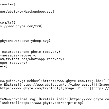
ransfer)

ges/gbyteNew/backupdeep.svg)

com/tr#)

s://www.gbyte.com/tr#)

gbyteNew/recoverydeep.svg)

features/iphone-photo-recovery)

-messages-recovery)

om/tr/features/whatsapp-recovery)

nger-recovery)

ery)

ew/guide.svg) Rehber](https://www.gbyte.com/tr/guide)[![
o Eğitimi](https://www.gbyte.com/tr/video-guide)[![Image
https://www.gbyte.com/tr/blog)[![Image 12: SSS](https://
teNew/download.svg) Ücretsiz indir](https://www.gbyte.co
landırma](https://www.gbyte.com/tr/pricing)
