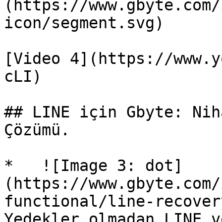
(https://www.gbyte.com/
icon/segment.svg)

[Video 4](https://www.y
cLI)

## LINE için Gbyte: Nih
Çözümü.

*   ![Image 3: dot]
(https://www.gbyte.com/
functional/line-recover
Yedekler olmadan LINE v