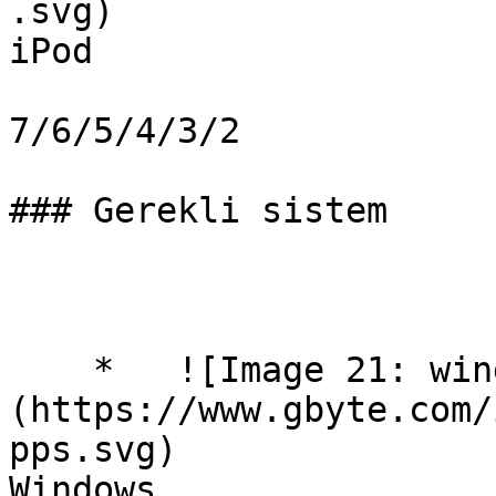
.svg)

iPod

7/6/5/4/3/2

### Gerekli sistem

    *   ![Image 21: windowsApps]
(https://www.gbyte.com/
pps.svg)

Windows
