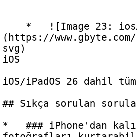
    *   ![Image 23: iosApps]
(https://www.gbyte.com/
svg)

iOS

iOS/iPadOS 26 dahil tüm
## Sıkça sorulan sorular
*   ### iPhone'dan kalı
fotoğrafları kurtarabil