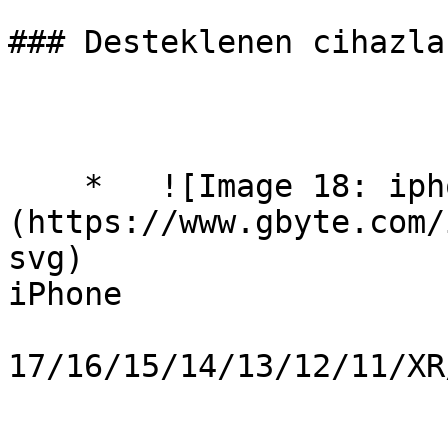
### Desteklenen cihazlar
    *   ![Image 18: iphones]
(https://www.gbyte.com/
svg)

iPhone

17/​16/15/14/13/12/11/XR