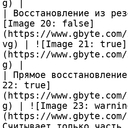
g) |

| Восстановление из рез
[Image 20: false]
(https://www.gbyte.com/
vg) | ![Image 21: true]
(https://www.gbyte.com/
g) |

| Прямое восстановление
22: true]
(https://www.gbyte.com/
g) | ![Image 23: warnin
(https://www.gbyte.com/
Считывает только часть 