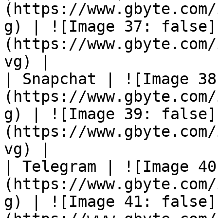
(https://www.gbyte.com/
g) | ![Image 37: false]
(https://www.gbyte.com/
vg) |

| Snapchat | ![Image 38
(https://www.gbyte.com/
g) | ![Image 39: false]
(https://www.gbyte.com/
vg) |

| Telegram | ![Image 40
(https://www.gbyte.com/
g) | ![Image 41: false]