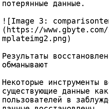
потерянные данные.

![Image 3: comparisonte
(https://www.gbyte.com/
mplateimg2.png)

Результаты восстановлен
обманывают

Некоторые инструменты в
существующие данные как
пользователей в заблужд
данные восстановлены.
