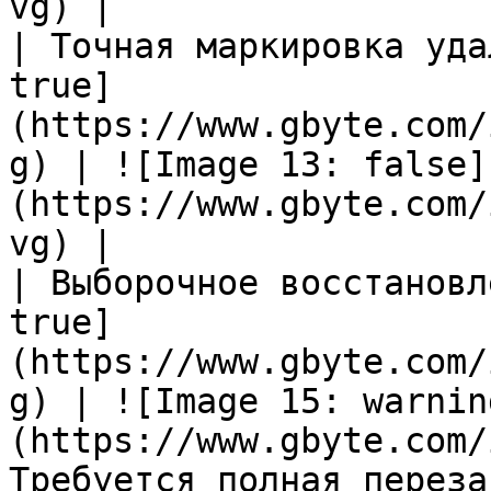
vg) |

| Точная маркировка уда
true]
(https://www.gbyte.com/
g) | ![Image 13: false]
(https://www.gbyte.com/
vg) |

| Выборочное восстановл
true]
(https://www.gbyte.com/
g) | ![Image 15: warnin
(https://www.gbyte.com/
Требуется полная переза