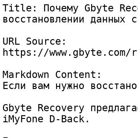
Title: Почему Gbyte Rec
восстановлении данных с
URL Source: 
https://www.gbyte.com/r
Markdown Content:

Если вам нужно восстано
Gbyte Recovery предлага
iMyFone D-Back.
