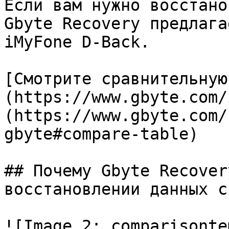
Если вам нужно восстано
Gbyte Recovery предлага
iMyFone D-Back.

[Смотрите сравнительную
(https://www.gbyte.com/
(https://www.gbyte.com/
gbyte#compare-table)

## Почему Gbyte Recover
восстановлении данных с
![Image 2: comparisonte