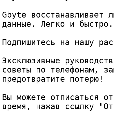
Gbyte восстанавливает л
данные. Легко и быстро.

Подпишитесь на нашу рас
Эксклюзивные руководств
советы по телефонам, за
предотвратите потерю!

Вы можете отписаться от
время, нажав ссылку "От