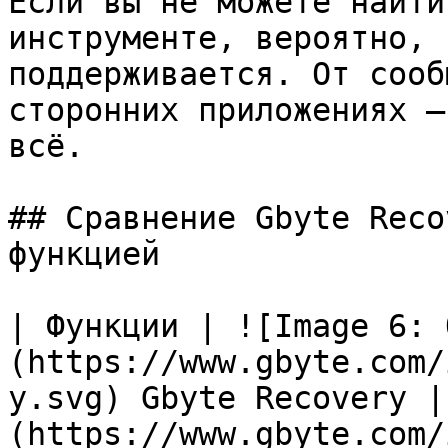
Если вы не можете найти
инструменте, вероятно, 
поддерживается. От сооб
сторонних приложениях —
всё.

## Сравнение Gbyte Reco
функцией

| Функции | ![Image 6: 
(https://www.gbyte.com/
y.svg) Gbyte Recovery |
(https://www.gbyte.com/