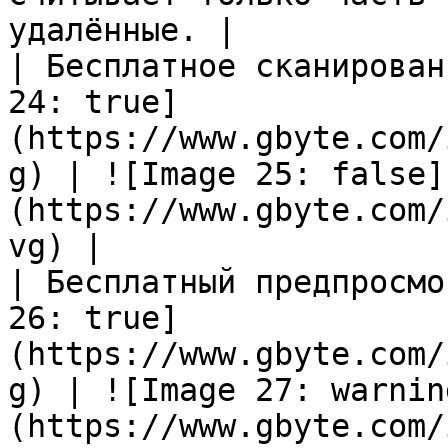
удалённые. |

| Бесплатное сканирован
24: true]
(https://www.gbyte.com/
g) | ![Image 25: false]
(https://www.gbyte.com/
vg) |

| Бесплатный предпросмо
26: true]
(https://www.gbyte.com/
g) | ![Image 27: warnin
(https://www.gbyte.com/