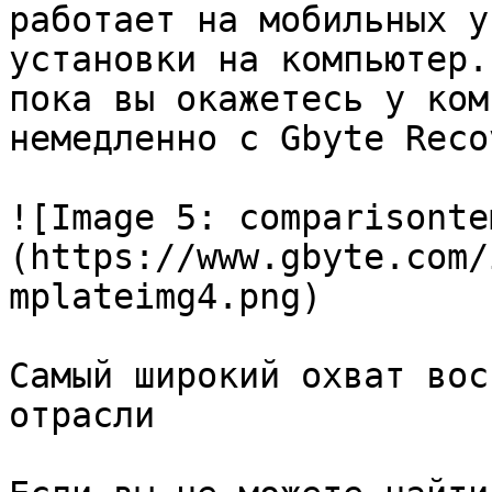
работает на мобильных у
установки на компьютер.
пока вы окажетесь у ком
немедленно с Gbyte Reco
![Image 5: comparisonte
(https://www.gbyte.com/
mplateimg4.png)

Самый широкий охват вос
отрасли
