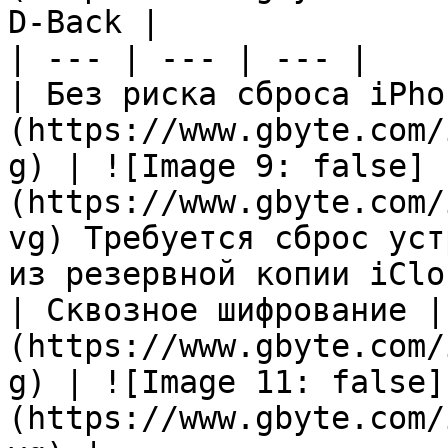
D-Back |

| --- | --- | --- |

| Без риска сброса iPho
(https://www.gbyte.com/
g) | ![Image 9: false]
(https://www.gbyte.com/
vg) Требуется сброс уст
из резервной копии iClou
| Сквозное шифрование |
(https://www.gbyte.com/
g) | ![Image 11: false]
(https://www.gbyte.com/