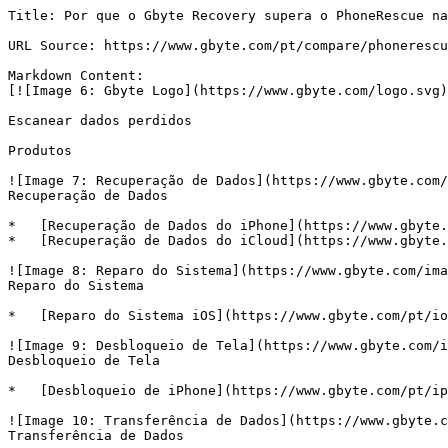
Title: Por que o Gbyte Recovery supera o PhoneRescue na recuperação de dados do iPhone

URL Source: https://www.gbyte.com/pt/compare/phonerescue-vs-gbyte

Markdown Content:
[![Image 6: Gbyte Logo](https://www.gbyte.com/logo.svg)](https://www.gbyte.com/pt)

Escanear dados perdidos

Produtos

![Image 7: Recuperação de Dados](https://www.gbyte.com/images/gbyteNew/recoverydeep.svg)
Recuperação de Dados

*   [Recuperação de Dados do iPhone](https://www.gbyte.com/pt/iphone-data-recovery)
*   [Recuperação de Dados do iCloud](https://www.gbyte.com/pt/icloud-data-recovery)

![Image 8: Reparo do Sistema](https://www.gbyte.com/images/gbyteNew/repairdeep.svg)
Reparo do Sistema

*   [Reparo do Sistema iOS](https://www.gbyte.com/pt/ios-system-repair)

![Image 9: Desbloqueio de Tela](https://www.gbyte.com/images/gbyteNew/unlockdeep.svg)
Desbloqueio de Tela

*   [Desbloqueio de iPhone](https://www.gbyte.com/pt/iphone-unlock)

![Image 10: Transferência de Dados](https://www.gbyte.com/images/gbyteNew/transferdeep.svg)
Transferência de Dados

*   [Transferência de Telefone](https://www.gbyte.com/pt/phone-transfer)

![Image 11: Backup do Telefone](https://www.gbyte.com/images/gbyteNew/backupdeep.svg)
Backup do Telefone

*   [Backup do iPhone (Em breve)](https://www.gbyte.com/pt#)
*   [Visualizador de Backup do iPhone (Em breve)](https://www.gbyte.com/pt#)

Soluções

![Image 12: Recuperação de Dados](https://www.gbyte.com/images/gbyteNew/recoverydeep.svg)
Recuperação de Dados

*   [Fotos e Vídeos](https://www.gbyte.com/pt/features/iphone-photo-recovery)
*   [Mensagens](https://www.gbyte.com/pt/features/iphone-messages-recovery)
*   [WhatsApp e WhatsApp Business](https://www.gbyte.com/pt/features/whatsapp-recovery)
*   [Messenger](https://www.gbyte.com/pt/features/messenger-recovery)
*   [LINE](https://www.gbyte.com/pt/features/line-recovery)

Suporte

[![Image 13: Guia](https://www.gbyte.com/images/gbyteNew/guide.svg) Guia](https://www.gbyte.com/pt/guide)[![Image 14: Tutorial em Vídeo](https://www.gbyte.com/images/gbyteNew/videog.svg) Tutorial em Vídeo](https://www.gbyte.com/pt/video-guide)[![Image 15: Blog](https://www.gbyte.com/images/gbyteNew/blog.svg) Blog](https://www.gbyte.com/pt/blog)[![Image 16: Perguntas frequentes](https://www.gbyte.com/images/gbyteNew/faqs.svg) Perguntas frequentes](https://www.gbyte.com/pt/faq)

[![Image 17: download](https://www.gbyte.com/images/gbyteNew/download.svg) Download Grátis](https://www.gbyte.com/pt/download)[![Image 18: cart](https://www.gbyte.com/images/navigation/cart.svg)Preços](https://www.gbyte.com/pt/pricing)

[Entrar](https://www.gbyte.com/pt/login)

# Gbyte Recovery vs. PhoneRescue

Difícil dizer pelos sites oficiais se o PhoneRescue realmente funciona?

Os testes práticos da nossa equipe abaixo facilitam a escolha.

Difícil dizer pelos sites oficiais se o PhoneRescue realmente funciona? Os testes práticos da nossa equipe abaixo facilitam a escolha.

Iniciar varredura gratuita

[Ver tabela de comparação![Image 19: xia](https://www.gbyte.com/images/compare/xia.svg)](https://www.gbyte.com/pt/compare/phonerescue-vs-gbyte#compare-table)

## Por que o Gbyte Recovery supera o PhoneRescue na recuperação de dados do iPhone

![Image 20: comparisontemplateimg1](https://www.gbyte.com/images/compare/comparisontemplateimg1.png)

Focado no único método de recuperação que realmente funciona

Todos os métodos de outras ferramentas de recuperação ainda não dão resultado? Não é sua culpa. Esses métodos não funcionam mais ou vêm com condições rigorosas que ninguém te conta.

O Gbyte ignora os métodos sem saída e foca em uma coisa: a única forma moderna e de alto sucesso para realmente recuperar dados perdidos. Comece a varredura gratuita e veja o que este método pode recuperar para você.

![Image 21: comparisontemplateimg1](https://www.gbyte.com/images/compare/comparisontemplateimg2.png)

Resultados de recuperação que nunca enganam

Algumas ferramentas de recuperação rotulam dados existentes como "excluídos", enganando os usuários a acreditarem que seus dados perdidos foram recuperados. O Gbyte verifica cada informação antes de apresentá-la e nunca marca dados normais como excluídos.

O que você vê nos resultados da varredura reflete o estado real do seu dispositivo, para que você possa tomar decisões com base em informações precisas e honestas.

![Image 22: comparisontemplateimg1](https://www.gbyte.com/images/compare/comparisontemplateimg3.png)

Recupere seus dados perdidos a qualquer hora, em qualquer lugar

O Gbyte Recovery é a única ferramenta que funciona onde quer que você esteja, enquanto outras requerem instalação em desktop. Você pode escanear e visualizar dados perdidos diretamente pelo navegador do celular sem instalar nada.

Sabemos que a perda de dados nem sempre acontece quando você está em frente a um computador. Aja imediatamente com o Gbyte Recovery para recuperar seus dados perdidos no momento certo.

![Image 23: comparisontemplateimg1](https://www.gbyte.com/images/compare/comparisontemplateimg4.png)

A mais ampla cobertura de recuperação de aplicativos do setor

O Gbyte Recovery suporta quase todos os principais tipos de dados de aplicativos do mercado, enquanto muitas outras ferramentas só podem restaurar uma parte. Se você não encontra os dados que procura com outra ferramenta, é provável que esse tipo não seja suportado. De mensagens e contatos a fotos, vídeos e arquivos específicos de aplicativos, cobrimos tudo.

## Gbyte Recovery vs PhoneRescue – Qual ferramenta de recuperação de dados tem melhores recursos?

| Recursos | ![Image 24: Our](https://www.gbyte.com/images/compare/gbyterecovery.svg) Gbyte Recovery | ![Image 25: other side](https://www.gbyte.com/images/compare/iMobile.svg) PhoneRescue |
| --- | --- | --- |
| Recuperar dados excluídos há meses | ![Image 26: true](https://www.gbyte.com/images/compare/tabletrue.svg) | ![Image 27: warning](https://www.gbyte.com/images/compare/warning.svg) Limitado |
| Nenhuma redefinição de dispositivo necessária | ![Image 28: true](https://www.gbyte.com/images/compare/tabletrue.svg) | ![Image 29: true](https://www.gbyte.com/images/compare/tabletrue.svg) |
| Pré-visualização gratuita antes da recuperação | ![Image 30: true](https://www.gbyte.com/images/compare/tabletrue.svg) | ![Image 31: true](https://www.gbyte.com/images/compare/tabletrue.svg) Parcial |
| Recuperação após reset de fábrica/problemas do