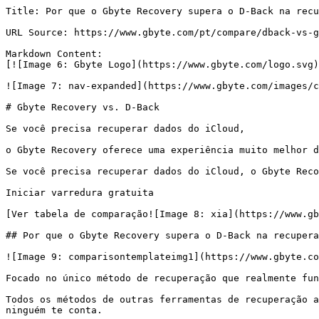
Title: Por que o Gbyte Recovery supera o D-Back na recuperação de dados do iPhone

URL Source: https://www.gbyte.com/pt/compare/dback-vs-gbyte

Markdown Content:
[![Image 6: Gbyte Logo](https://www.gbyte.com/logo.svg)](https://www.gbyte.com/pt)

![Image 7: nav-expanded](https://www.gbyte.com/images/components-icon/segment.svg)

# Gbyte Recovery vs. D-Back

Se você precisa recuperar dados do iCloud,

o Gbyte Recovery oferece uma experiência muito melhor do que o iMyFone D-Back.

Se você precisa recuperar dados do iCloud, o Gbyte Recovery oferece uma experiência muito melhor do que o iMyFone D-Back.

Iniciar varredura gratuita

[Ver tabela de comparação![Image 8: xia](https://www.gbyte.com/images/compare/xia.svg)](https://www.gbyte.com/pt/compare/dback-vs-gbyte#compare-table)

## Por que o Gbyte Recovery supera o D-Back na recuperação de dados do iPhone

![Image 9: comparisontemplateimg1](https://www.gbyte.com/images/compare/comparisontemplateimg1.png)

Focado no único método de recuperação que realmente funciona

Todos os métodos de outras ferramentas de recuperação ainda não dão resultado? Não é sua culpa. Esses métodos não funcionam mais ou vêm com condições rigorosas que ninguém te conta.

O Gbyte ignora os métodos sem saída e foca em uma coisa: a única forma moderna e de alto sucesso para realmente recuperar dados perdidos. Comece a varredura gratuita e veja o que este método pode recuperar para você.

![Image 10: comparisontemplateimg1](https://www.gbyte.com/images/compare/comparisontemplateimg2.png)

Resultados de recuperação que nunca enganam

Algumas ferramentas de recuperação rotulam dados existentes como "excluídos", enganando os usuários a acreditarem que seus dados perdidos foram recuperados. O Gbyte verifica cada informação antes de apresentá-la e nunca marca dados normais como excluídos.

O que você vê nos resultados da varredura reflete o estado real do seu dispositivo, para que você possa tomar decisões com base em informações precisas e honestas.

![Image 11: comparisontemplateimg1](https://www.gbyte.com/images/compare/comparisontemplateimg3.png)

Recupere seus dados perdidos a qualquer hora, em qualquer lugar

O Gbyte Recovery é a única ferramenta que funciona onde quer que você esteja, enquanto outras requerem instalação em desktop. Você pode escanear e visualizar dados perdidos diretamente pelo navegador do celular sem instalar nada.

Sabemos que a perda de dados nem sempre acontece quando você está em frente a um computador. Aja imediatamente com o Gbyte Recovery para recuperar seus dados perdidos no momento certo.

![Image 12: comparisontemplateimg1](https://www.gbyte.com/images/compare/comparisontemplateimg4.png)

A mais ampla cobertura de recuperação de aplicativos do setor

O Gbyte Recovery suporta quase todos os principais tipos de dados de aplicativos do mercado, enquanto muitas outras ferramentas só podem restaurar uma parte. Se você não encontra os dados que procura com outra ferramenta, é provável que esse tipo não seja suportado. De mensagens e contatos a fotos, vídeos e arquivos específicos de aplicativos, cobrimos tudo.

## Compare Gbyte Recovery e D-Back: Funcionalidade por funcionalidade

| Funcionalidades | ![Image 13: Our](https://www.gbyte.com/images/compare/gbyterecovery.svg) Gbyte Recovery | ![Image 14: other side](https://www.gbyte.com/images/compare/d-back.svg) D-Back |
| --- | --- | --- |
| Sem Risco de Reset do iPhone | ![Image 15: true](https://www.gbyte.com/images/compare/tabletrue.svg) | ![Image 16: false](https://www.gbyte.com/images/compare/tablefales.svg) Requer reset do dispositivo para recuperação de backup do iCloud |
| Criptografia de Ponta a Ponta | ![Image 17: true](https://www.gbyte.com/images/compare/tabletrue.svg) | ![Image 18: false](https://www.gbyte.com/images/compare/tablefales.svg) |
| Marcação Precisa de Exclusão | ![Image 19: true](https://www.gbyte.com/images/compare/tabletrue.svg) | ![Image 20: false](https://www.gbyte.com/images/compare/tablefales.svg) |
| Restauração Seletiva de Dados | ![Image 21: true](https://www.gbyte.com/images/compare/tabletrue.svg) | ![Image 22: warning](https://www.gbyte.com/images/compare/warning.svg) Requer sobrescrita completa do dispositivo para recuperação de backup do iCloud |
| Extração de Backup do iCloud | ![Image 23: true](https://www.gbyte.com/images/compare/tabletrue.svg) | ![Image 24: false](https://www.gbyte.com/images/compare/tablefales.svg) |
| Dados Sincronizados do iCloud | ![Image 25: true](https://www.gbyte.com/images/compare/tabletrue.svg) | ![Image 26: true](https://www.gbyte.com/images/compare/tabletrue.svg) |
| Recuperação de Backup do iTunes | ![Image 27: false](https://www.gbyte.com/images/compare/tablefales.svg) | ![Image 28: true](https://www.gbyte.com/images/compare/tabletrue.svg) |
| Recuperação Direta no Dispositivo | ![Image 29: true](https://www.gbyte.com/images/compare/tabletrue.svg) | ![Image 30: warning](https://www.gbyte.com/images/compare/warning.svg) Lê apenas dados existentes parciais, não os excluídos. |
| Varredura Gratuita no Celular | ![Image 31: true](https://www.gbyte.com/images/compare/tabletrue.svg) | ![Image 32: false](https://www.gbyte.com/images/compare/tablefales.svg) |
| Pré-visualização Gratuita de Resultados | ![Image 33: true](https://www.gbyte.com/images/compare/tabletrue.svg) | ![Image 34: warning](https://www.gbyte.com/images/compare/warning.svg) Pré-visualização bloqueada atrás de paywall para recuperação de backup do iCloud |
| Garantia de Reembolso | ![Image 35: true](https://www.gbyte.com/images/compare/tabletrue.svg) 30 dias | ![Image 36: warning](https://www.gbyte.com/images/compare/warning.svg) Difícil de obter |
| Fotos e Vídeos | ![Image 37: true](https://www.gbyte.com/images/compare/tabletrue.svg) | ![Image 38: warning](https://www.gbyte.com/images/compare/warning.svg) Só pode escanear fotos existentes, não as excluídas |
| Mensagens | ![Image 39: true](https://www.gbyte.com/images/compare/tabletrue.svg) | ![Image 40: warning](https://www.gbyte.com/images/compare/warning.svg) Só pode escanear mensagens existentes, não as excluídas |
| WhatsApp View-Once | ![Image 41: true](https://www.gbyte.com/images/compare/tabletrue.svg) | ![Image 42: false](https://www.gbyte.com/images/compare/tablefales.svg) |
| Instagram | ![Image 43: true](https://www.gbyte.com/images/compare/tabletrue.svg) | ![Image 44: false](https://www.gbyte.com/images/compare/tablefales.svg) |
| Snapchat | ![Image 45: true](https://www.gbyte.com/images/compare/tabletrue.svg) | ![Image 46: false](https://www.gbyte.com/images/compare/tablefales.svg) |
| Telegram | ![Image 47: true](https://www.gbyte.com/images/compare/tabletrue.svg) | ![Image 48: false](https://www.gbyte.com/images/compare/tablefales.svg) |
| Messenger | ![Image 49: true](htt