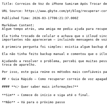
Title: Correios de Voz do iPhone Sumiram Após Trocar de Celular? Veja 5 Métodos sobre Como Recuperar

URL Source: https://www.gbyte.com/pt/blog/recuperar-correio-voz-iphone

Published Time: 2026-03-17T06:21:37.000Z

Markdown Content:
Algum tempo atrás, uma amiga me pediu ajuda para recuperar algumas mensagens de voz do iPhone.

Ela tinha trocado de celular e achava que o iCloud sincronizaria tudo automaticamente. Mas, depois de configurar o novo aparelho, percebeu que vários arquivos importantes não apareceram — incluindo mensagens de voz que usava para registrar informações de trabalho.

A primeira pergunta foi simples: existia algum backup do iPhone?

Ela não tinha feito backup manual e comentou que o iCloud estava quase cheio, então desconfiava que a sincronização não tinha sido concluída corretamente.

Ajudando a resolver o problema, percebi que muitas pessoas ainda não sabem como recuperar mensagens de voz do iPhone quando algo dá errado com o iCloud ou durante a troca de aparelho.

Por isso, este guia reúne os métodos mais confiáveis para tentar recuperar mensagens de voz apagadas ou que desapareceram depois de trocar de dispositivo.

## ⚡ Guia Rápido — Como recuperar correio de voz apagado no iPhone

#### **👉 Quer saber mais informações?**

**Sim** → Comece do início e siga até o final.

**Não** → Vá para o próximo passo

#### **👉 Você já verificou a pasta “Correios de Voz Apagados” no iPhone?**

**Sim** → Método 1

**Não** → Vá para o próximo passo

#### **👉 A mensagem foi apagada recentemente?**

**Sim** → Método 1

**Não / Não tenho certeza** → Continue

#### **👉 Você tem backup no iCloud ativado?**

**Sim** → Método 2

**Não** → Próximo passo

#### **👉 Você aceita apagar os dados atuais do iPhone para recuperar os antigos?**

**Sim** → Método 2

**Não** → Continue

#### **👉 Você já fez backup no computador (Finder ou iTunes)?**

**Sim** → Método 3

**Não** → Próximo passo

#### **👉 O voicemail sumiu completamente e você não tem backup?**

**Sim** → Método 4

**Não** → Tente os métodos acima primeiro

#### **👉 A exclusão foi recente ou você trocou de chip/iPhone?**

**Sim** → Método 5

**Não** → A recuperação pode ser mais limitada

## O iCloud cheio pode afetar o correio de voz do iPhone?

Na maioria dos casos, **não diretamente**.

O correio de voz do iPhone geralmente **não é armazenado no iCloud**, mas sim nos servidores da operadora. O iPhone apenas baixa essas mensagens para que possam ser reproduzidas no aparelho.

Por isso, mesmo que o armazenamento do iCloud esteja cheio, isso normalmente **não faz com que as mensagens de voz desapareçam automaticamente**.

No entanto, o iCloud cheio pode afetar **o backup do iPhone**. Se o backup automático falhar por falta de espaço, alguns dados do dispositivo podem não ser salvos corretamente.

Em situações como troca de aparelho ou restauração do sistema, isso pode fazer com que certas informações — incluindo voicemails que estavam no dispositivo — não apareçam no novo iPhone.

## Outros Motivos que Podem Fazer o Voicemail do iPhone Desaparecer

Na prática, existem vários fatores que podem fazer com que **mensagens de voz do iPhone desapareçam**. Nem sempre o problema está relacionado ao iCloud:

*   **Exclusão acidental das mensagens** ao gerenciar o correio de voz no aplicativo Telefone.

*   **Limpeza automática feita pela operadora**, já que alguns voicemails ficam disponíveis apenas por um período limitado no servidor.

*   **Troca de SIM card ou mudança de operadora**, o que pode impedir que as mensagens antigas sejam sincronizadas novamente.

*   **Problemas temporários de rede**, que podem impedir o carregamento da lista de voicemails no iPhone.

*   **Falhas de sincronização após trocar de celular**, especialmente quando a configuração do novo dispositivo não é concluída corretamente.

## Método 1 — Restaurar pela pasta de voicemails apagados

> **Quando esse método funciona melhor:**
> 
> 
> *   A mensagem de voz foi **apagada recentemente**.
> 
> *   A pasta **Mensagens Apagadas** ainda não foi esvaziada.
> 
> *   O usuário quer recuperar apenas **uma ou algumas mensagens específicas** sem restaurar todo o sistema.

### **Exemplo usando um iPhone 14:**

1.   Abra o aplicativo **Telefone** no iPhone.

2.   Toque no ícone de **três linhas** no canto superior da tela para abrir o menu.

3.   Selecione **Correio de Voz**(se utilizar formato Clássico, encontre diretamente na tela inferior)

4.   Entre na opção **Correios de Voz Apagados**.

5.   Toque no voicemail que deseja recuperar.

6.   Em seguida, toque no **ícone da lixeira** para restaurar a mensagem.

Depois de restaurada, a mensagem voltará para a lista principal de voicemails e poderá ser reproduzida normalmente.

![Image 1: voicemail-apagados.webp](https://resource.gbyte.com/20260317/large/voicemail-apagados.webp)

## Método 2 — Restaurar usando um backup do iCloud

> **Quando esse método funciona melhor:**
> 
> 
> *   Existe **um backup do iCloud criado antes da exclusão das mensagens**.
> 
> *   O usuário deseja recuperar **dados antigos do dispositivo**, não apenas um único voicemail.
> 
> *   O backup contém **as informações que ainda não foram substituídas por novos dados**.

Se o iPhone possui **backup automático do iCloud ativado**, também é possível tentar recuperar mensagens de voz restaurando um backup criado antes da exclusão. Esse método pode funcionar porque alguns dados do dispositivo — incluindo voicemails que já estavam baixados no aparelho — podem 