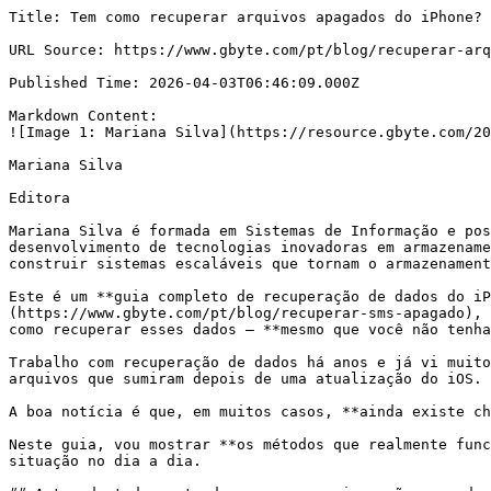
Title: Tem como recuperar arquivos apagados do iPhone? O guia mais completo da internet

URL Source: https://www.gbyte.com/pt/blog/recuperar-arquivo-iphone

Published Time: 2026-04-03T06:46:09.000Z

Markdown Content:
![Image 1: Mariana Silva](https://resource.gbyte.com/20260121/large/5.webp)

Mariana Silva

Editora

Mariana Silva é formada em Sistemas de Informação e possui anos de experiência trabalhando com recuperação de dados. Ao longo da carreira, contribuiu para o desenvolvimento de tecnologias inovadoras em armazenamento em nuvem e gestão de dados móveis. Ela é apaixonada por tecnologia e uma fã dedicada da Apple, com foco em construir sistemas escaláveis que tornam o armazenamento, backup e recuperação de dados mais seguros e confiáveis.

Este é um **guia completo de recuperação de dados do iPhone**. Seja[foto](https://www.gbyte.com/pt/blog/como-recuperar-fotos-apagadas-iphone), [mensagem](https://www.gbyte.com/pt/blog/recuperar-sms-apagado), [notas](https://www.gbyte.com/pt/blog/recuperar-nota-iphone) ou arquivo importante perdido, aqui vou mostrar como recuperar esses dados — **mesmo que você não tenha backup**.

Trabalho com recuperação de dados há anos e já vi muitos casos parecidos: fotos apagadas sem querer, documentos excluídos durante uma limpeza de armazenamento ou arquivos que sumiram depois de uma atualização do iOS.

A boa notícia é que, em muitos casos, **ainda existe chance de recuperar esses arquivos**, principalmente se a exclusão aconteceu recentemente.

Neste guia, vou mostrar **os métodos que realmente funcionam para recuperar arquivos apagados do iPhone**, com base na minha experiência lidando com esse tipo de situação no dia a dia.

## Antes de tudo: entenda como os arquivos são apagados no iPhone

Antes de tentar recuperar qualquer coisa, é importante entender **como o iPhone lida com arquivos apagados**.

Muita gente pensa que, ao tocar em "Apagar", o arquivo desaparece imediatamente. Na prática, o iOS costuma usar um sistema de **exclusão temporária**. Em vários aplicativos — como Fotos ou Arquivos — os itens apagados são enviados primeiro para a pasta **"Apagados recentemente"**ou**"Apagados"**.

Nessa pasta, os arquivos normalmente ficam guardados por **até 30 dias** antes de serem removidos definitivamente. Durante esse período, ainda é possível restaurá-los com apenas alguns toques.

Esse é justamente o motivo pelo qual **muitas recuperações ainda funcionam**, mesmo depois de o arquivo ter sido apagado.

Outro ponto importante é o tempo. Quanto mais rápido você tentar recuperar o arquivo, **maiores são as chances de sucesso**. Se o iPhone continuar sendo usado normalmente, novos dados podem acabar ocupando o espaço do arquivo antigo, o que dificulta ou até impede a recuperação.

Por isso, sempre que perceber que algo importante foi apagado, o ideal é **agir o quanto antes** e tentar os métodos de recuperação o mais rápido possível.

## Método 1: Recuperar arquivos da pasta "Apagados"

Se o arquivo foi apagado há pouco tempo, a primeira coisa que sempre recomendo verificar é a pasta **"Apagados"**. Em muitos casos, os arquivos não são removidos imediatamente do iPhone e ficam armazenados ali por um período limitado.

De acordo com o funcionamento do próprio iOS, **arquivos excluídos permanecem na pasta “Apagados” por até 30 dias antes da exclusão permanente**. Durante esse tempo, eles podem ser restaurados facilmente.

**💡 Dica:** como cada aplicativo de arquivos ou armazenamento pode ter a pasta **"Apagados"** em lugares diferentes, não dá para mostrar todos os caminhos aqui.

## Método 2: Recuperar arquivos apagados pelo iCloud

Muitos usuários no Brasil têm o **iCloud Drive ativado** e não sabem que ele oferece uma forma de recuperar arquivos apagados sem precisar restaurar um backup completo do iPhone. Diferente do que muitos pensam, **o iCloud não é apenas para backup**, ele também mantém um histórico de arquivos apagados que pode ser acessado diretamente.

### Passo a passo para recuperar arquivos pelo iCloud

1.   Acesse [**iCloud.com**](https://icloud.com/) no navegador

2.   Entre com seu **Apple ID**

3.   Procure pela seção **Recuperação de Arquivos** ou **Restaurar Arquivos**

4.   Selecione os arquivos que deseja recuperar

5.   Clique em **Restaurar**

Pronto — os arquivos voltam automaticamente para o iCloud Drive e podem ser acessados no iPhone novamente.

De acordo com a Apple:

> **O iCloud permite restaurar arquivos apagados nos últimos 30 dias através da opção “Restaurar arquivos”**

## Método 3: Restaurar backup do iPhone (quando existe backup)

Quando os arquivos apagados não estão mais na pasta **Apagados recentemente** ou no iCloud, outra opção é **restaurar um backup do iPhone**. Esse método pode recuperar fotos, mensagens, contatos e outros dados, desde que você tenha feito backup anteriormente.

### Restaurar backup do iCloud

1.   No iPhone, vá em **Ajustes > [seu nome] > iCloud > Gerenciar Armazenamento > Backups**

2.   Verifique se há um backup recente que contenha os arquivos apagados

![Image 2: verificar-backup-icloud.webp](https://resource.gbyte.com/20260403/large/verificar-backup-icloud.webp)

1.   Para restaurar, será necessário **apagar todo o conteúdo do iPhone** e restaurar a partir do backup selecionado

2.   Siga o caminho: Ajustes > Geral > Transferir ou repor o iPhone > apagar conteúdo e definições

3.   Após reiniciar o iPhone, siga as instruções na tela até chegar à tela "Apps e Dados"

4.   Toque em "Restaurar de um Backup do iCloud"

![Image 3: recuperar-por-backup-icloud.webp](https://resource.gbyte.com/20260403/large/recuperar-por-backup-icloud.webp)

### Restaurar backup do computador (Finder / iTunes)

1.   Conecte o iPhone ao computador com cabo USB

2.   Abra o **Finder** (Mac com macOS Catalina ou posterior) ou **iTunes** (Windows ou macOS anterior)

3.   Selecione o iPhone e clique em **Restaurar Backup**

4.   Escolha o backup que contém os arquivos apagados e inicie a restauração

![Image 4: recuperar-por-backup-itunes.webp](https://resource.gbyte.com/20260403/large/recuperar-por-backup-itunes.webp)

⚠️ **Atenção:**

*   Restaurar um backup **substitui todos os dados atuais** do iPhone, não sendo possível recuperar apenas arquivos específicos.

*   Por isso, é recomendável fazer **um backup do estado atual do 