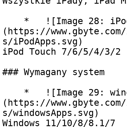
Wszystkie iPady, iPad M
    *   ![Image 28: iPodApps]
(https://www.gbyte.com/
s/iPodApps.svg)

iPod Touch 7/6/5/4/3/2

### Wymagany system

    *   ![Image 29: windowsApps]
(https://www.gbyte.com/
s/windowsApps.svg)

Windows 11/10/8/8.1/7
