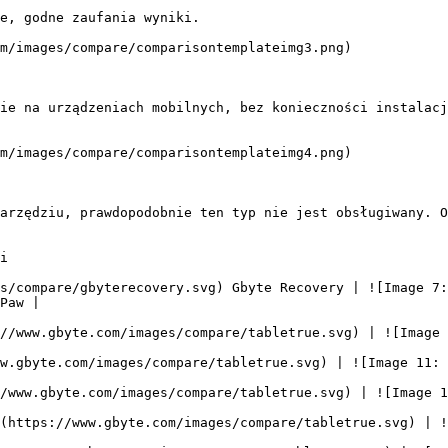
e, godne zaufania wyniki.

m/images/compare/comparisontemplateimg3.png)

ie na urządzeniach mobilnych, bez konieczności instalacj
m/images/compare/comparisontemplateimg4.png)

arzędziu, prawdopodobnie ten typ nie jest obsługiwany. O
i

s/compare/gbyterecovery.svg) Gbyte Recovery | ![Image 7:
Paw |

//www.gbyte.com/images/compare/tabletrue.svg) | ![Image 
w.gbyte.com/images/compare/tabletrue.svg) | ![Image 11: 
/www.gbyte.com/images/compare/tabletrue.svg) | ![Image 1
(https://www.gbyte.com/images/compare/tabletrue.svg) | !