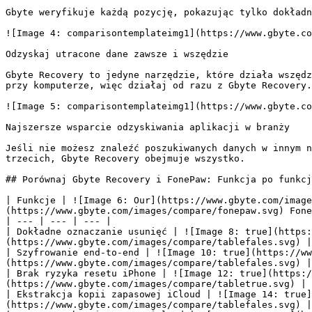
Gbyte weryfikuje każdą pozycję, pokazując tylko dokładn
![Image 4: comparisontemplateimg1](https://www.gbyte.co
Odzyskaj utracone dane zawsze i wszędzie

Gbyte Recovery to jedyne narzędzie, które działa wszędz
przy komputerze, więc działaj od razu z Gbyte Recovery.

![Image 5: comparisontemplateimg1](https://www.gbyte.co
Najszersze wsparcie odzyskiwania aplikacji w branży

Jeśli nie możesz znaleźć poszukiwanych danych w innym n
trzecich, Gbyte Recovery obejmuje wszystko.

## Porównaj Gbyte Recovery i FonePaw: Funkcja po funkcj
| Funkcje | ![Image 6: Our](https://www.gbyte.com/image
(https://www.gbyte.com/images/compare/fonepaw.svg) Fone
| --- | --- | --- |

| Dokładne oznaczanie usunięć | ![Image 8: true](https:
(https://www.gbyte.com/images/compare/tablefales.svg) |

| Szyfrowanie end-to-end | ![Image 10: true](https://ww
(https://www.gbyte.com/images/compare/tablefales.svg) |

| Brak ryzyka resetu iPhone | ![Image 12: true](https:/
(https://www.gbyte.com/images/compare/tabletrue.svg) |

| Ekstrakcja kopii zapasowej iCloud | ![Image 14: true]
(https://www.gbyte.com/images/compare/tablefales.svg) |
