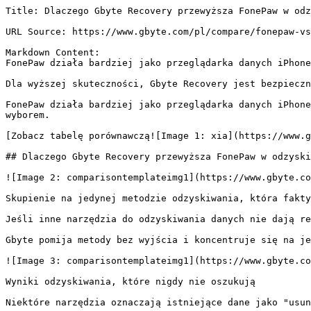
Title: Dlaczego Gbyte Recovery przewyższa FonePaw w odz
URL Source: https://www.gbyte.com/pl/compare/fonepaw-vs
Markdown Content:

FonePaw działa bardziej jako przeglądarka danych iPhone
Dla wyższej skuteczności, Gbyte Recovery jest bezpieczn
FonePaw działa bardziej jako przeglądarka danych iPhone
wyborem.

[Zobacz tabelę porównawczą![Image 1: xia](https://www.g
## Dlaczego Gbyte Recovery przewyższa FonePaw w odzyski
![Image 2: comparisontemplateimg1](https://www.gbyte.co
Skupienie na jedynej metodzie odzyskiwania, która fakty
Jeśli inne narzędzia do odzyskiwania danych nie dają re
Gbyte pomija metody bez wyjścia i koncentruje się na je
![Image 3: comparisontemplateimg1](https://www.gbyte.co
Wyniki odzyskiwania, które nigdy nie oszukują

Niektóre narzędzia oznaczają istniejące dane jako "usun