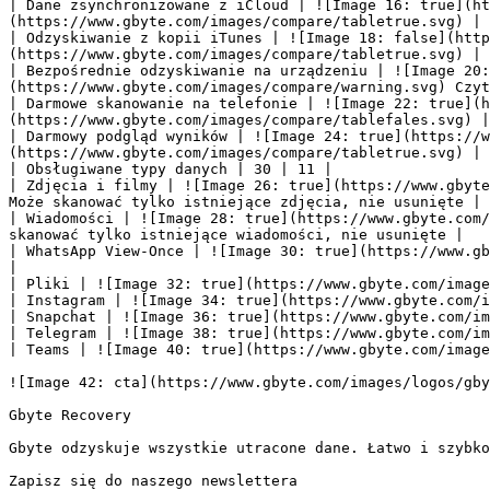
| Dane zsynchronizowane z iCloud | ![Image 16: true](ht
(https://www.gbyte.com/images/compare/tabletrue.svg) |

| Odzyskiwanie z kopii iTunes | ![Image 18: false](http
(https://www.gbyte.com/images/compare/tabletrue.svg) |

| Bezpośrednie odzyskiwanie na urządzeniu | ![Image 20:
(https://www.gbyte.com/images/compare/warning.svg) Czyt
| Darmowe skanowanie na telefonie | ![Image 22: true](h
(https://www.gbyte.com/images/compare/tablefales.svg) |

| Darmowy podgląd wyników | ![Image 24: true](https://w
(https://www.gbyte.com/images/compare/tabletrue.svg) |

| Obsługiwane typy danych | 30 | 11 |

| Zdjęcia i filmy | ![Image 26: true](https://www.gbyte
Może skanować tylko istniejące zdjęcia, nie usunięte |

| Wiadomości | ![Image 28: true](https://www.gbyte.com/
skanować tylko istniejące wiadomości, nie usunięte |

| WhatsApp View-Once | ![Image 30: true](https://www.gb
|

| Pliki | ![Image 32: true](https://www.gbyte.com/image
| Instagram | ![Image 34: true](https://www.gbyte.com/i
| Snapchat | ![Image 36: true](https://www.gbyte.com/im
| Telegram | ![Image 38: true](https://www.gbyte.com/im
| Teams | ![Image 40: true](https://www.gbyte.com/image
![Image 42: cta](https://www.gbyte.com/images/logos/gby
Gbyte Recovery

Gbyte odzyskuje wszystkie utracone dane. Łatwo i szybko
Zapisz się do naszego newslettera
