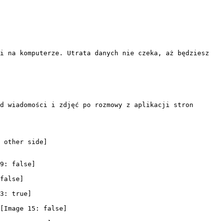
i na komputerze. Utrata danych nie czeka, aż będziesz 
d wiadomości i zdjęć po rozmowy z aplikacji stron 
 other side]
9: false]
false]
3: true]
[Image 15: false]