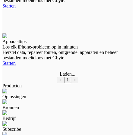
bestanden moeiteloos met Gbyte.
Starten
Apparaattips
Los elk iPhone-probleem op in minuten
Herstel data, repareer fouten, ontgrendel apparaten en beheer
bestanden moeiteloos met Gbyte.
Starten
Laden
...
<
1
>
Producten
Oplossingen
Gegevensherstel
Gegevensherstel voor iPhone
Bronnen
Gegevensherstel voor iCloud
Gegevensherstel
Systeemreparatie
Foto's en video's
Bedrijf
iOS-systeemherstel
Berichten
Blog
Gids
Videozelfstudie
FAQ
Scherm ontgrendelen
WhatsApp en WhatsApp Business
Subscribe
iPhone ontgrendelen
Messenger
Over ons
Contact
Privacy
Voorwaarden
Terugbetaling