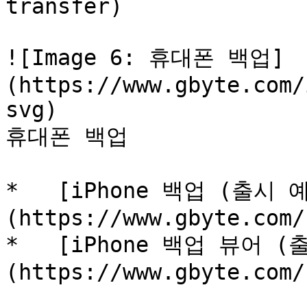
transfer)

![Image 6: 휴대폰 백업]
(https://www.gbyte.com/
svg)

휴대폰 백업

*   [iPhone 백업 (출시 
(https://www.gbyte.com/k
*   [iPhone 백업 뷰어 (
(https://www.gbyte.com/k