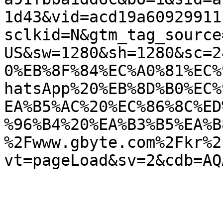
1d43&vid=acd19a60929911
sclkid=N&gtm_tag_source
US&sw=1280&sh=1280&sc=2
0%EB%8F%84%EC%A0%81%EC%
hatsApp%20%EB%8D%B0%EC%
EA%B5%AC%20%EC%86%8C%ED
%96%B4%20%EA%B3%B5%EA%B
%2Fwww.gbyte.com%2Fkr%2