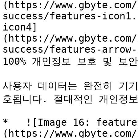
(https://www.gbyte.com/
success/features-icon1.
icon4]
(https://www.gbyte.com/
success/features-arrow-
100% 개인정보 보호 및 보안

사용자 데이터는 완전히 기기
호됩니다. 절대적인 개인정보
*   ![Image 16: feature
(https://www.gbyte.com/