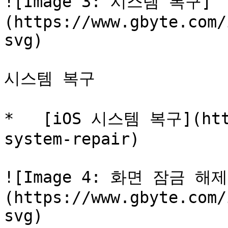
![Image 3: 시스템 복구]
(https://www.gbyte.com/
svg)

시스템 복구

*   [iOS 시스템 복구](http
system-repair)

![Image 4: 화면 잠금 해제
(https://www.gbyte.com/
svg)
