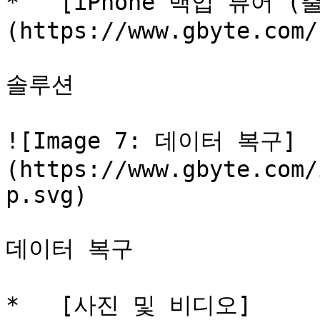
*   [iPhone 백업 뷰어 (
(https://www.gbyte.com/k
솔루션

![Image 7: 데이터 복구]
(https://www.gbyte.com/
p.svg)

데이터 복구

*   [사진 및 비디오]