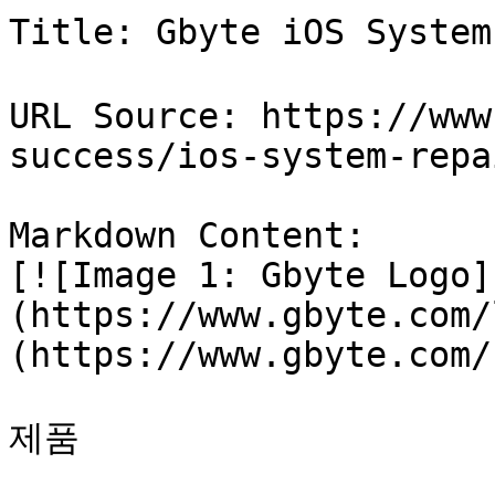
Title: Gbyte iOS Sys
URL Source: https://www
success/ios-system-repai
Markdown Content:

[![Image 1: Gbyte Logo]
(https://www.gbyte.com/
(https://www.gbyte.com/k
제품
