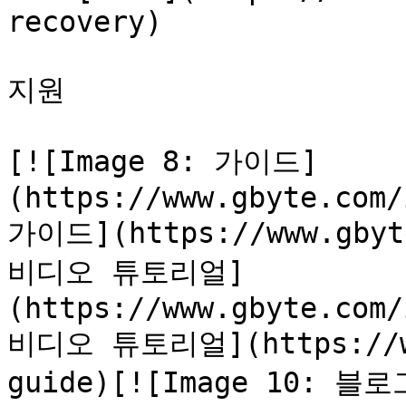
recovery)

지원

[![Image 8: 가이드]
(https://www.gbyte.com/
가이드](https://www.gbyte
비디오 튜토리얼]
(https://www.gbyte.com/
비디오 튜토리얼](https://ww
guide)[![Image 10: 블로