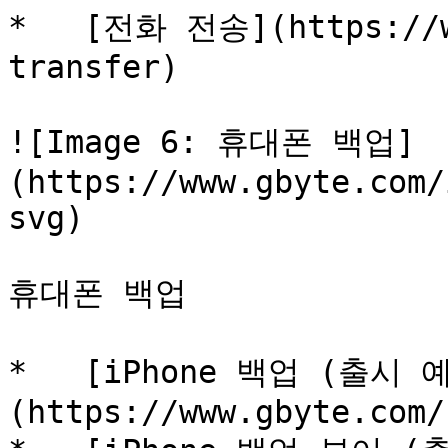
*   [전화 전송](https://w
transfer)

![Image 6: 휴대폰 백업]
(https://www.gbyte.com/
svg)

휴대폰 백업

*   [iPhone 백업 (출시 
(https://www.gbyte.com/k