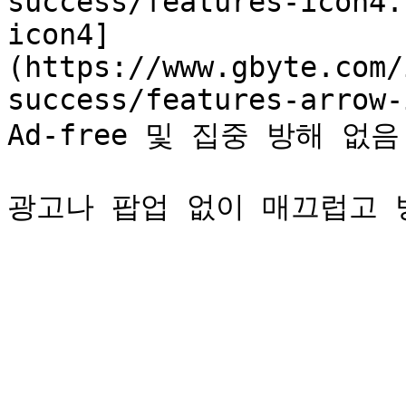
success/features-icon4.
icon4]
(https://www.gbyte.com/
success/features-arrow-
Ad-free 및 집중 방해 없음
