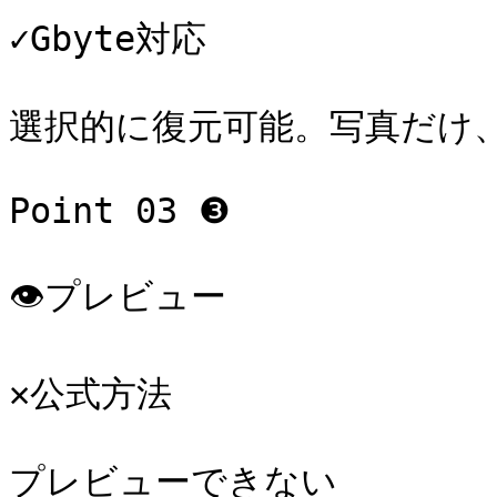
✓Gbyte対応

選択的に復元可能。写真だけ、
Point 03 ❸

👁️プレビュー

✕公式方法

プレビューできない
