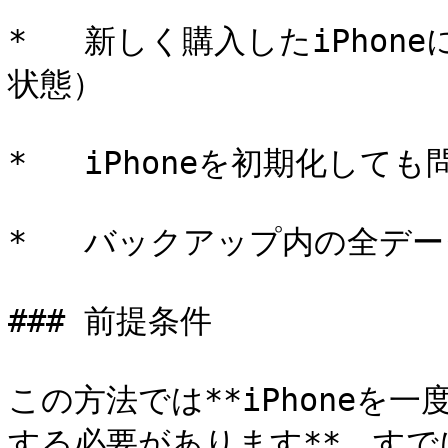
*   新しく購入したiPho
状態）

*   iPhoneを初期化し
*   バックアップ内の全デ
### 前提条件

この方法では**iPhoneを
する必要があります**。すでに