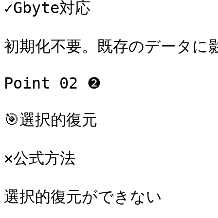
✓Gbyte対応

初期化不要。既存のデータに影
Point 02 ❷

🎯選択的復元

✕公式方法

選択的復元ができない
