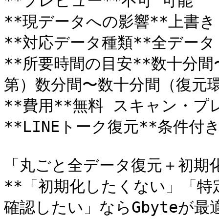
**プレビュー**不可 可能

**現データへの影響**上書き
**対応データ種類**全データ 
**所要時間の目安**数十分
第）数分間〜数十分間（復元環
**費用**無料 スキャン・プ
**LINEトーク復元**条件付き
「丸ごと全データ復元＋初期化O
**「初期化したくない」「
確認したい」ならGbyteが