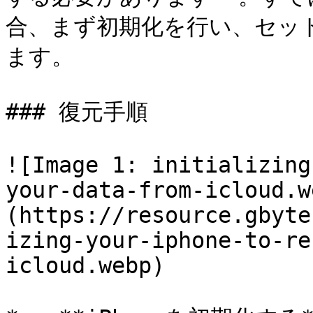
合、まず初期化を行い、セッ
ます。

### 復元手順

![Image 1: initializing
your-data-from-icloud.w
(https://resource.gbyte
izing-your-iphone-to-re
icloud.webp)
