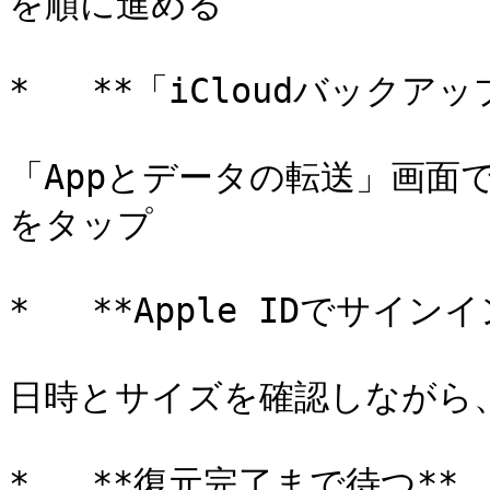
を順に進める

*   **「iCloudバックア
「Appとデータの転送」画面で
をタップ

*   **Apple IDでサイ
日時とサイズを確認しながら
*   **復元完了まで待つ**
