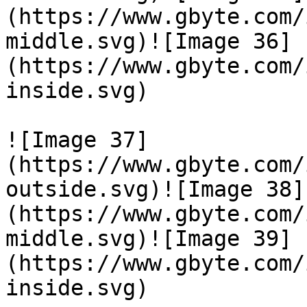
(https://www.gbyte.com/
middle.svg)![Image 36]
(https://www.gbyte.com/
inside.svg)

![Image 37]
(https://www.gbyte.com/
outside.svg)![Image 38]
(https://www.gbyte.com/
middle.svg)![Image 39]
(https://www.gbyte.com/
inside.svg)
