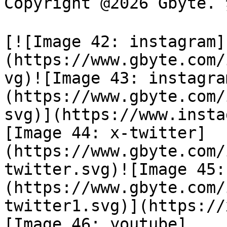
Copyright @2026 Gb
[![Image 42: instagram]
(https://www.gbyte.com/
vg)![Image 43: instagra
(https://www.gbyte.com/
svg)](https://www.insta
[Image 44: x-twitter]
(https://www.gbyte.com/
twitter.svg)![Image 45:
(https://www.gbyte.com/
twitter1.svg)](https://
[Image 46: youtube]