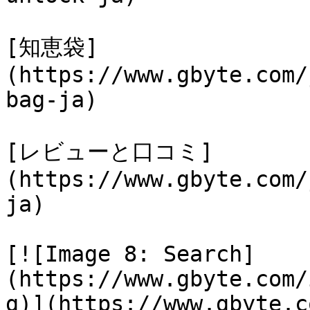
[知恵袋]
(https://www.gbyte.com/
bag-ja)

[レビューと口コミ]
(https://www.gbyte.com/
ja)

[![Image 8: Search]
(https://www.gbyte.com/
g)](https://www.gbyte.c