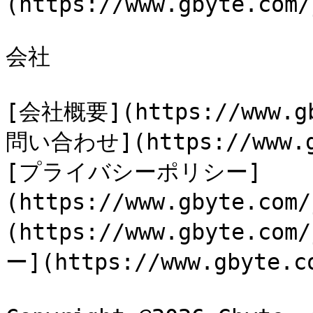
(https://www.gbyte.com/
会社

[会社概要](https://www.gb
問い合わせ](https://www.gb
[プライバシーポリシー]
(https://www.gbyte.co
(https://www.gbyte.co
ー](https://www.gbyte.co