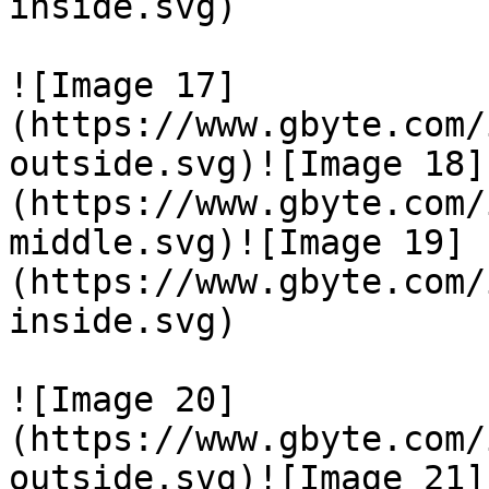
inside.svg)

![Image 17]
(https://www.gbyte.com/
outside.svg)![Image 18]
(https://www.gbyte.com/
middle.svg)![Image 19]
(https://www.gbyte.com/
inside.svg)

![Image 20]
(https://www.gbyte.com/
outside.svg)![Image 21]