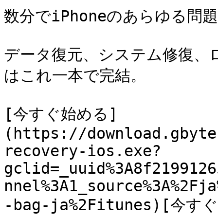
数分でiPhoneのあらゆる問題
データ復元、システム修復、
はこれ一本で完結。

[今すぐ始める]
(https://download.gbyte
recovery-ios.exe?
gclid=_uuid%3A8f2199126
nnel%3A1_source%3A%2Fja
-bag-ja%2Fitunes)[今