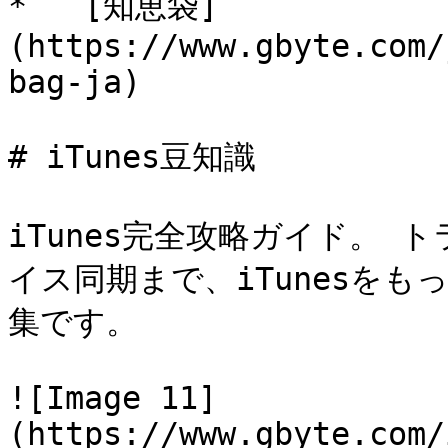
*   [知恵袋]
(https://www.gbyte.com/
bag-ja)

# iTunes豆知識

iTunes完全攻略ガイド。
イス同期まで、iTunesを
集です。

![Image 11]
(https://www.gbyte.com/