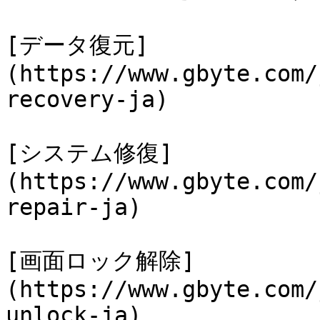
[データ復元]
(https://www.gbyte.com/
recovery-ja)

[システム修復]
(https://www.gbyte.com/
repair-ja)

[画面ロック解除]
(https://www.gbyte.com/
unlock-ja)
