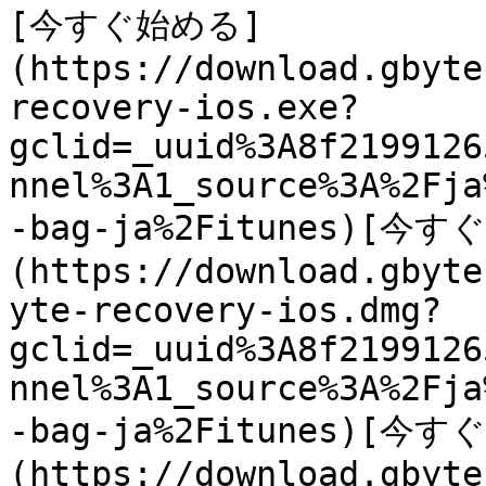
[今すぐ始める]
(https://download.gbyte
recovery-ios.exe?
gclid=_uuid%3A8f2199126
nnel%3A1_source%3A%2Fja
-bag-ja%2Fitunes)[今
(https://download.gbyte
yte-recovery-ios.dmg?
gclid=_uuid%3A8f2199126
nnel%3A1_source%3A%2Fja
-bag-ja%2Fitunes)[今
(https://download.gbyte