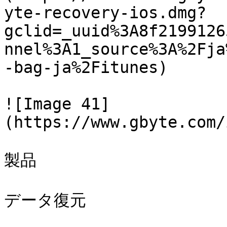
yte-recovery-ios.dmg?
gclid=_uuid%3A8f2199126
nnel%3A1_source%3A%2Fja
-bag-ja%2Fitunes)

![Image 41]
(https://www.gbyte.com/
製品

データ復元
