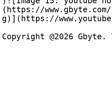
)![Image 15: youtube ho
(https://www.gbyte.com/
g)](https://www.youtube