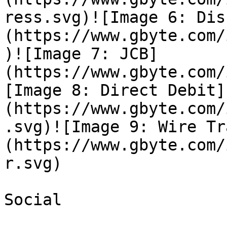
ress.svg)![Image 6: Dis
(https://www.gbyte.com/
)![Image 7: JCB]
(https://www.gbyte.com/
[Image 8: Direct Debit]
(https://www.gbyte.com/
.svg)![Image 9: Wire Tr
(https://www.gbyte.com/
r.svg)

Social
