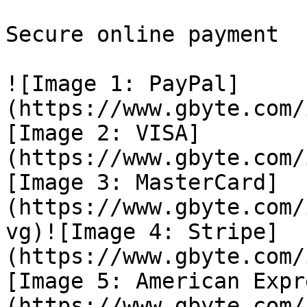
Secure online payment

![Image 1: PayPal]
(https://www.gbyte.com/
[Image 2: VISA]
(https://www.gbyte.com/
[Image 3: MasterCard]
(https://www.gbyte.com/
vg)![Image 4: Stripe]
(https://www.gbyte.com/
[Image 5: American Expr
(https://www.gbyte.com/