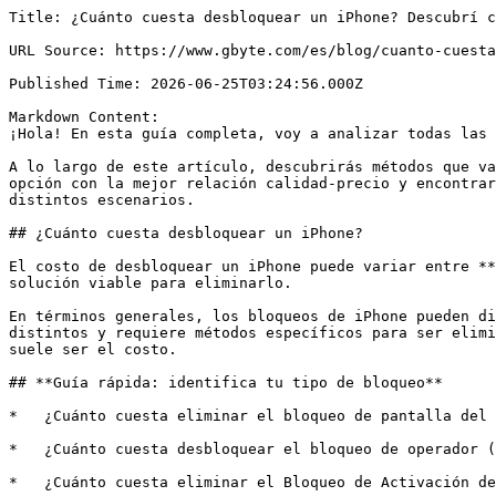
Title: ¿Cuánto cuesta desbloquear un iPhone? Descubrí cuánto se paga realmente

URL Source: https://www.gbyte.com/es/blog/cuanto-cuesta-desbloquear-iphone

Published Time: 2026-06-25T03:24:56.000Z

Markdown Content:
¡Hola! En esta guía completa, voy a analizar todas las opciones para desbloquear un iPhone y cuánto cuestan realmente.

A lo largo de este artículo, descubrirás métodos que van desde alternativas gratuitas hasta soluciones que pueden costar más de **US$150**, para que puedas elegir la opción con la mejor relación calidad-precio y encontrar el servicio más adecuado para tu situación. Como ejemplo, utilizaremos el **iPhone 11** para comparar los distintos escenarios.

## ¿Cuánto cuesta desbloquear un iPhone?

El costo de desbloquear un iPhone puede variar entre **US$0 y más de US$150**, dependiendo del tipo de bloqueo involucrado. En algunos casos, incluso, no existe una solución viable para eliminarlo.

En términos generales, los bloqueos de iPhone pueden dividirse en tres categorías principales. Cada una tiene un propósito diferente, utiliza mecanismos de seguridad distintos y requiere métodos específicos para ser eliminada. Como consecuencia, el nivel de dificultad también varía y, cuanto más complejo sea el desbloqueo, mayor suele ser el costo.

## **Guía rápida: identifica tu tipo de bloqueo**

*   ¿Cuánto cuesta eliminar el bloqueo de pantalla del iPhone? → Parte 1

*   ¿Cuánto cuesta desbloquear el bloqueo de operador (SIM Lock)? → Parte 2

*   ¿Cuánto cuesta eliminar el Bloqueo de Activación de iCloud? → Parte 3

## Los 3 tipos de bloqueo más comunes en un iPhone

### Bloqueo de pantalla

El bloqueo de pantalla es el más fácil de entender: se trata del código numérico de 4 o 6 dígitos que introduces al encender el iPhone o al desbloquear la pantalla (o del código de seguridad que se solicita cuando Face ID no puede reconocer tu rostro).

Si introduces una contraseña incorrecta 10 veces seguidas, el iPhone quedará completamente bloqueado y podrá mostrar mensajes como **"iPhone no disponible"**.

También es el tipo de bloqueo más fácil de eliminar, ya que la contraseña existe únicamente dentro del propio dispositivo.

Sin embargo, por motivos de protección de la privacidad, Apple establece que la única forma de eliminar este bloqueo es realizar una restauración forzada del dispositivo.

Después de la restauración, todos los datos almacenados en el iPhone se borrarán por completo.

### Bloqueo de operador (SIM Lock)

Muchas personas nunca han oído hablar de este tipo de bloqueo. A diferencia de los demás, no es creado por Apple, sino por las compañías telefónicas. Además, solo existe en algunos países, como Estados Unidos.

En pocas palabras, este bloqueo fue diseñado para evitar que los usuarios aprovechen los descuentos ofrecidos por las operadoras al comprar un iPhone mediante planes o contratos de permanencia. Por este motivo, la compañía restringe el uso del dispositivo durante un período determinado, que puede variar desde unos pocos meses hasta varios años.

Tomando como ejemplo a AT&T y T-Mobile, normalmente es necesario pagar completamente el dispositivo o cumplir todo el período contractual (que puede ir desde unos meses hasta dos años) antes de solicitar el desbloqueo oficial.

Cuando un iPhone tiene este tipo de restricción, no puede utilizar tarjetas SIM de otras operadoras. Al insertar una SIM incompatible, el dispositivo suele mostrar mensajes como **"SIM no válida"** durante el proceso de activación.

### Bloqueo de Activación de iCloud

Este es el mecanismo de seguridad más potente de Apple y también el más difícil de superar. Forma parte de la función **Buscar**.

Cuando la función **Buscar mi iPhone** está activada, el número de serie del dispositivo queda vinculado al Apple ID del propietario en los servidores de Apple. Incluso si alguien roba el dispositivo o realiza una restauración completa de fábrica, el iPhone seguirá protegido.

En la práctica, después de la restauración, durante la primera pantalla de activación, el dispositivo se conecta a Internet y verifica la información directamente con los servidores de Apple. En ese momento, se solicitarán el Apple ID y la contraseña originalmente asociados al iPhone.

Por este motivo, también es el tipo de bloqueo más difícil de eliminar. Aunque pueden existir métodos no oficiales para determinados modelos y versiones de iOS, normalmente vienen acompañados de importantes limitaciones.

Por ejemplo, después del procedimiento, es posible que el dispositivo no pueda realizar llamadas, utilizar una tarjeta SIM con normalidad o acceder a servicios como iCloud.

## Parte 1: ¿Cuánto cuesta eliminar el bloqueo de pantalla del iPhone? US$0–US$50

### US$0: Desbloquear el iPhone con iTunes o Finder

Este método es completamente gratuito. Solo necesitas un ordenador para realizar el procedimiento.

1.   Pon el iPhone en **modo recuperación**.

> **📲 iPhone 8 y posteriores (iPhone X, 11, 12, 13, 14, 15)**
> 
> 
> 1.   Conecta el iPhone a una computadora (Mac o PC con iTunes/Finder)
> 
> 2.   Pulsa rápidamente **Volumen +**
> 
> 3.   Pulsa rápidamente **Volumen −**
> 
> 4.   Mantén presionado el **botón lateral (encendido)**
> 
> 5.   No lo sueltes hasta que aparezca la pantalla de modo recuperación (icono de cable y computadora)
> 
> 
> 
> **📲 iPhone 7 / 7 Plus**
> 
> 
> 1.   Conecta el iPhone a la computadora
> 
> 2.   Mantén presionados **botón lateral + volumen −**
> 
> 3.   Suelta cuando aparezca la pantalla de recuperación
> 
> 
> 
> **📲 iPhone 6s y anteriores**
> 
> 
> 1.   Conecta a la computadora
> 
> 2.   Mantén presionados **botón Home + botón de encendido**
> 
> 3.   Suelta cuando aparezca el modo recuperación

1.   Abre **Finder** (en Mac) o **iTunes** (en Windows).

2.   Espera a que el ordenador detecte el dispositivo.

3.   Aparecerá un mensaje similar a:

_“Se ha detectado un problema con el iPhone. Es necesario actualizar o restaurar el dispositivo.”_

4.   Selecciona **“Restaurar”**.

5.   El ordenador descargará la versión más reciente de iOS compatible con el dispositivo y la instalará automáticamente.

6.   Cuando el proceso finalice, el iPhone se reiniciará y mostrará la pantalla de configuración inicial.

### US$25,99: Utilizar una herramienta profesional de desbloqueo

[Gbyte Unlock](https://www.gbyte.com/es/iphone-unlock) ha sido sometido a diversas comprobaciones y se considera una solución segura que cumple con las normativas aplicables. Además, en comparación con otros programas de desbloqueo disponibles en el mercado, suele costar entre **US$10 y US$15 menos**, y ofrece una garantía de reembolso de 30 días.

Otro aspecto importante es la tasa de éxito. Aunque el método gratuito mediante iTunes o Finder funciona en muchos casos, es relativamente frecuente encontrarse con errores durante el proceso de restauración, especialmente mensajes que interrumpen el procedimiento antes de completarlo.

Por su parte, Gbyte Unlock no puede garantizar el éxito en el 100 % de los casos, pero presenta una tasa de éxito aproximada de