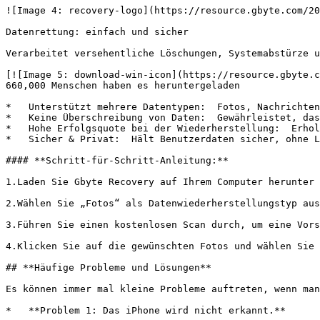
![Image 4: recovery-logo](https://resource.gbyte.com/20
Datenrettung: einfach und sicher

Verarbeitet versehentliche Löschungen, Systemabstürze u
[![Image 5: download-win-icon](https://resource.gbyte.c
660,000 Menschen haben es heruntergeladen

*   Unterstützt mehrere Datentypen:  Fotos, Nachrichten
*   Keine Überschreibung von Daten:  Gewährleistet, das
*   Hohe Erfolgsquote bei der Wiederherstellung:  Erhol
*   Sicher & Privat:  Hält Benutzerdaten sicher, ohne L
#### **Schritt-für-Schritt-Anleitung:**

1.Laden Sie Gbyte Recovery auf Ihrem Computer herunter 
2.Wählen Sie „Fotos“ als Datenwiederherstellungstyp aus
3.Führen Sie einen kostenlosen Scan durch, um eine Vors
4.Klicken Sie auf die gewünschten Fotos und wählen Sie 
## **Häufige Probleme und Lösungen**

Es können immer mal kleine Probleme auftreten, wenn man
*   **Problem 1: Das iPhone wird nicht erkannt.**
