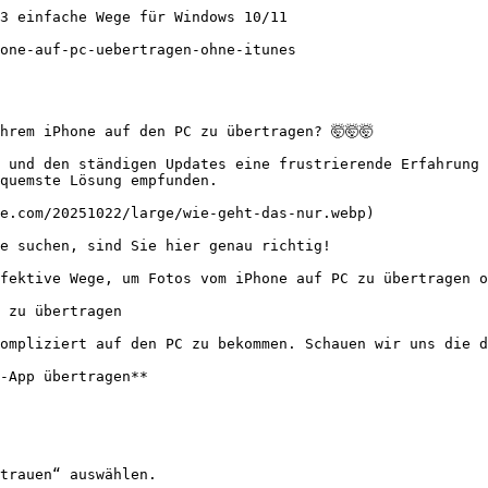
3 einfache Wege für Windows 10/11

one-auf-pc-uebertragen-ohne-itunes

rem iPhone auf den PC zu übertragen? 🤯🤯🤯

 und den ständigen Updates eine frustrierende Erfahrung 
quemste Lösung empfunden.

e.com/20251022/large/wie-geht-das-nur.webp)

e suchen, sind Sie hier genau richtig!

fektive Wege, um Fotos vom iPhone auf PC zu übertragen o
 zu übertragen

ompliziert auf den PC zu bekommen. Schauen wir uns die d
-App übertragen**

trauen“ auswählen.
