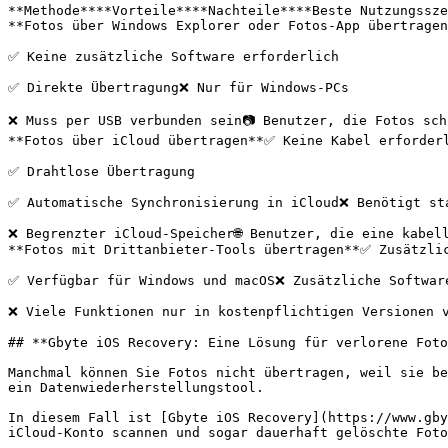
**Methode****Vorteile****Nachteile****Beste Nutzungssze
**Fotos über Windows Explorer oder Fotos-App übertragen
✅ Keine zusätzliche Software erforderlich

✅ Direkte Übertragung❌ Nur für Windows-PCs

❌ Muss per USB verbunden sein📷 Benutzer, die Fotos sch
**Fotos über iCloud übertragen**✅ Keine Kabel erforderl
✅ Drahtlose Übertragung

✅ Automatische Synchronisierung in iCloud❌ Benötigt sta
❌ Begrenzter iCloud-Speicher🌐 Benutzer, die eine kabel
**Fotos mit Drittanbieter-Tools übertragen**✅ Zusätzlic
✅ Verfügbar für Windows und macOS❌ Zusätzliche Software
❌ Viele Funktionen nur in kostenpflichtigen Versionen v
## **Gbyte iOS Recovery: Eine Lösung für verlorene Foto
Manchmal können Sie Fotos nicht übertragen, weil sie be
ein Datenwiederherstellungstool.

In diesem Fall ist [Gbyte iOS Recovery](https://www.gby
iCloud-Konto scannen und sogar dauerhaft gelöschte Foto