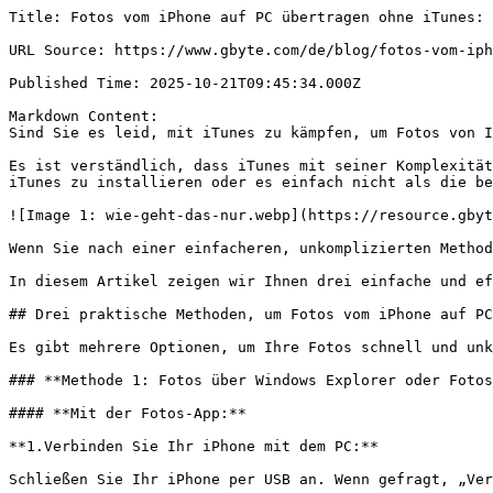
Title: Fotos vom iPhone auf PC übertragen ohne iTunes: 
URL Source: https://www.gbyte.com/de/blog/fotos-vom-iph
Published Time: 2025-10-21T09:45:34.000Z

Markdown Content:

Sind Sie es leid, mit iTunes zu kämpfen, um Fotos von Ih
Es ist verständlich, dass iTunes mit seiner Komplexität
iTunes zu installieren oder es einfach nicht als die be
![Image 1: wie-geht-das-nur.webp](https://resource.gbyt
Wenn Sie nach einer einfacheren, unkomplizierten Method
In diesem Artikel zeigen wir Ihnen drei einfache und ef
## Drei praktische Methoden, um Fotos vom iPhone auf PC
Es gibt mehrere Optionen, um Ihre Fotos schnell und unk
### **Methode 1: Fotos über Windows Explorer oder Fotos
#### **Mit der Fotos-App:**

**1.Verbinden Sie Ihr iPhone mit dem PC:**

Schließen Sie Ihr iPhone per USB an. Wenn gefragt, „Ver